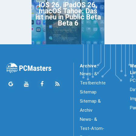
iOS 26, iPadOS 26,
macOS Tahoe: Das
ist neu in Public Beta
Beta 6
Archive:
We
Li
News- &
PC
Testberichte
Da
Sitemap
Im
Sitemap &
Pa
Archiv
News- &
Test-Atom-