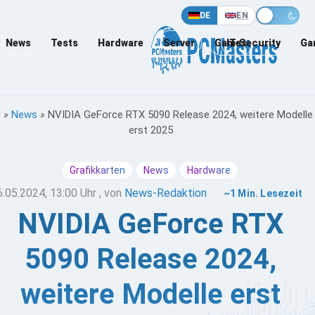
DE
EN
News
Tests
Hardware
Server
Games
IT-Security
Ga
»
News
»
NVIDIA GeForce RTX 5090 Release 2024, weitere Modelle
erst 2025
Grafikkarten
News
Hardware
6.05.2024, 13:00 Uhr
, von
News-Redaktion
~1 Min. Lesezeit
NVIDIA GeForce RTX
5090 Release 2024,
weitere Modelle erst