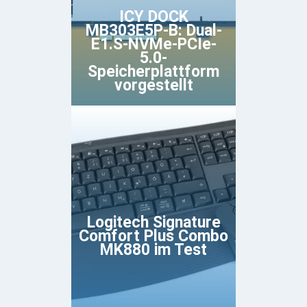
ICY DOCK
MB303E5P-B: Dual-
E1.S-NVMe-PCIe-
5.0-
Speicherplattform
vorgestellt
Logitech Signature
Comfort Plus Combo
MK880 im Test