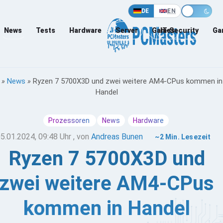
DE
EN
News
Tests
Hardware
Server
Games
IT-Security
Ga
»
News
»
Ryzen 7 5700X3D und zwei weitere AM4-CPus kommen in
Handel
Prozessoren
News
Hardware
5.01.2024, 09:48 Uhr
, von
Andreas Bunen
~2 Min. Lesezeit
Ryzen 7 5700X3D und
zwei weitere AM4-CPus
kommen in Handel