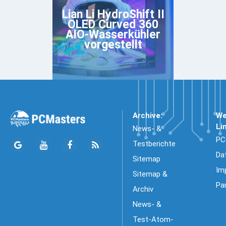
Lian Li HydroShift II
OLED Curved 360
AIO-Wasserkühler
vorgestellt
Archive:
We
Li
News- &
PC
Testberichte
Da
Sitemap
Im
Sitemap &
Pa
Archiv
News- &
Test-Atom-