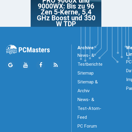
PRO 9000X und
9000WX: Bis zu 96
Zen 5-Kerne, 5,4
GHz Boost und 350
W TDP
Archive:
We
Li
News- &
PC
Testberichte
Da
Sitemap
Im
Sitemap &
Pa
Archiv
News- &
Test-Atom-
Feed
PC Forum