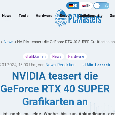
DE
EN
News
Tests
Hardware
Server
Games
IT-Security
Ga
»
News
»
NVIDIA teasert die GeForce RTX 40 SUPER Grafikarten an
Grafikkarten
News
Hardware
3.01.2024, 13:03 Uhr
, von
News-Redaktion
~1 Min. Lesezeit
NVIDIA teasert die
GeForce RTX 40 SUPER
Grafikarten an
 ist noch ca. eine Woche bis zur Ankündigung der