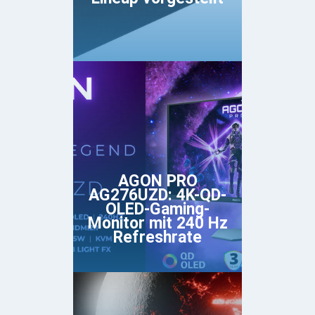
AGON PRO
AG276UZD: 4K-QD-
OLED-Gaming-
Monitor mit 240 Hz
Refreshrate