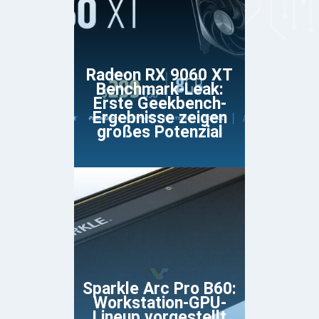
Radeon RX 9060 XT
Benchmark-Leak:
Erste Geekbench-
Ergebnisse zeigen
großes Potenzial
Sparkle Arc Pro B60:
Workstation-GPU-
Lineup vorgestellt