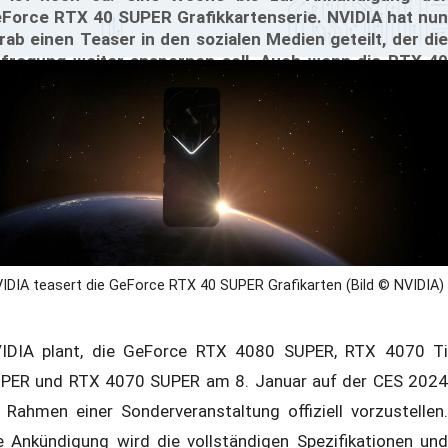
Force RTX 40 SUPER Grafikkartenserie. NVIDIA hat nun
rab einen Teaser in den sozialen Medien geteilt, der die
fregung weiter anspornen soll. Auch wenn die RTX 40
PER Serie in den Profil- und Titelbildern nicht explizit
wähnt wird, deuten der Teaser eindeutig auf neue
Force RTX Karten am Horizont hin.
IDIA teasert die GeForce RTX 40 SUPER Grafikarten (Bild © NVIDIA)
IDIA plant, die GeForce RTX 4080 SUPER, RTX 4070 Ti
PER und RTX 4070 SUPER am 8. Januar auf der CES 2024
 Rahmen einer Sonderveranstaltung offiziell vorzustellen.
e Ankündigung wird die vollständigen Spezifikationen und