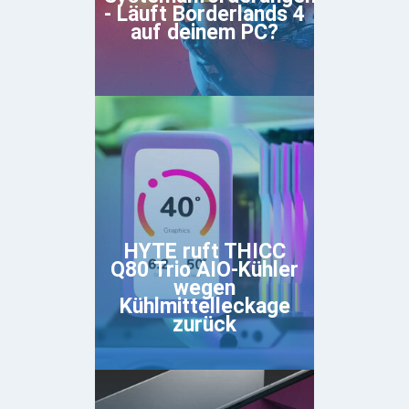
- Läuft Borderlands 4
auf deinem PC?
HYTE ruft THICC
Q80 Trio AIO-Kühler
wegen
Kühlmittelleckage
zurück