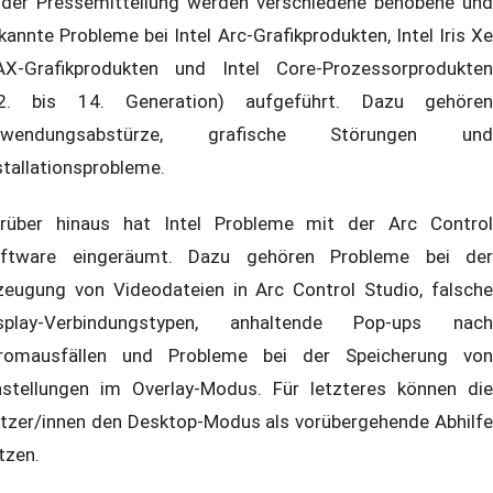
 der Pressemitteilung werden verschiedene behobene und
kannte Probleme bei Intel Arc-Grafikprodukten, Intel Iris Xe
X-Grafikprodukten und Intel Core-Prozessorprodukten
2. bis 14. Generation) aufgeführt. Dazu gehören
nwendungsabstürze, grafische Störungen und
stallationsprobleme.
rüber hinaus hat Intel Probleme mit der Arc Control
ftware eingeräumt. Dazu gehören Probleme bei der
zeugung von Videodateien in Arc Control Studio, falsche
splay-Verbindungstypen, anhaltende Pop-ups nach
romausfällen und Probleme bei der Speicherung von
nstellungen im Overlay-Modus. Für letzteres können die
tzer/innen den Desktop-Modus als vorübergehende Abhilfe
tzen.