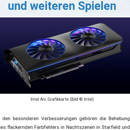
und weiteren Spielen
tel hat seine Arc Grafiktreiber auf die Version 101.4953
QL aktualisiert und damit einige Fehler in beliebten
ielen behoben. Dieses Update behebt Grafik- und
istungsprobleme in Spielen wie Starfield, Alan Wake 2,
lo: The Master Chief Collection und World War Z.
nutzer der Arc-Grafikkarten sollten demnach updaten.
Intel Arc Grafikkarte (Bild © Intel)
 den besonderen Verbesserungen gehören die Behebung
nes flackernden Farbfehlers in Nachtszenen in Starfield und