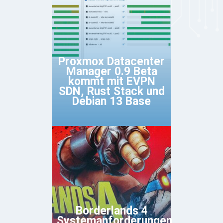
Proxmox Datacenter
Manager 0.9 Beta
kommt mit EVPN
SDN, Rust Stack und
Debian 13 Base
Borderlands 4
Systemanforderungen