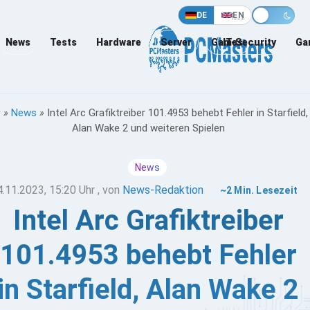
DE
EN
News
Tests
Hardware
Server
Games
IT-Security
Ga
»
News
»
Intel Arc Grafiktreiber 101.4953 behebt Fehler in Starfield,
Alan Wake 2 und weiteren Spielen
News
4.11.2023, 15:20 Uhr
, von
News-Redaktion
~2 Min. Lesezeit
Intel Arc Grafiktreiber
101.4953 behebt Fehler
in Starfield, Alan Wake 2