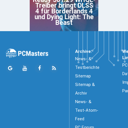
Treiber bringt DLSS
4 für Borderlands 4
und Dying Light: The
Beast
Archive:
We
Li
News- &
PC
Testberichte
Da
Sitemap
Im
Sitemap &
Pa
Archiv
News- &
Test-Atom-
Feed
PC Forum