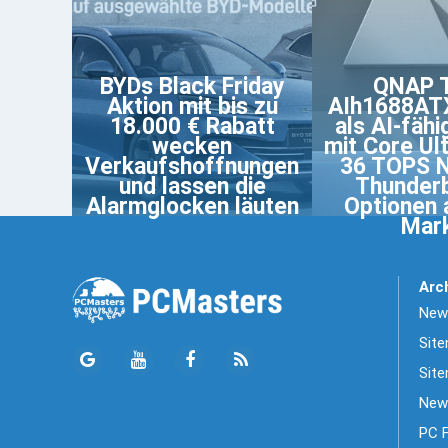
BYDs Black Friday
QNAP 
Aktion mit bis zu
AIh1688AT
18.000 € Rabatt
als AI-fäh
wecken
mit Core Ul
Verkaufshoffnungen
36 TOPS 
und lassen die
Thunderb
Alarmglocken läuten
Optionen 
Mar
Arc
News
Sit
Site
New
PC 