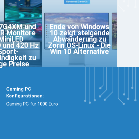
7G4XM und
Ende von Windows
R Monitore
10 zeigt steigende
MiniLED
Abwanderung zu
 und 420 Hz
Zorin OS-Linux - Die
Sport-
Win 10 Alternative
ndigkeit zu
ige Preise
Gaming PC
Konfigurationen:
Gaming PC für 1000 Euro