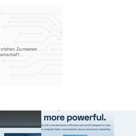
verstehen. Zu meinen
enschaft....