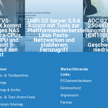
TVS-
UniFi OS Server 5.0.6
AOC U2
X kommt
kommt mit Tools zur
25G4KU
iges NAS
Plattformwiederherstellung,
mit 
tra-CPUs,
Linux Pasta-
HDR1000
NPU und
Netzwerken und
E-
olt 5-
stabilerem
Geschwi
auf den
Fernzugriff
niedr
kt
hive:
Weiterführende
Links:
- & Testberichte
PCGamesHardware
emap
Datenschutz
map & Archiv
Impressum
s- & Test-Atom-Feed
Partner
Forum Sitemap