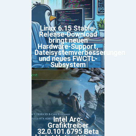
Linux 6.15 Stable-
Release-Download
bringt neuen
Hardware-Support,
Dateisystemverbesserungen
und neues FWCTL-
Subsystem
Intel Arc-
Grafiktreiber
32.0.101.6795 Beta