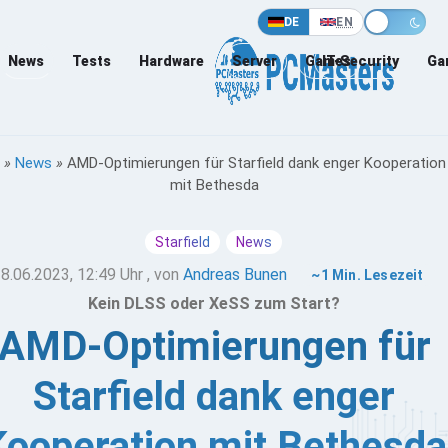
DE
EN
News
Tests
Hardware
Server
Games
IT-Security
Ga
»
News
»
AMD-Optimierungen für Starfield dank enger Kooperation
mit Bethesda
Starfield
News
8.06.2023, 12:49 Uhr
, von
Andreas Bunen
~1 Min. Lesezeit
Kein DLSS oder XeSS zum Start?
AMD-Optimierungen für
Starfield dank enger
Kooperation mit Bethesda