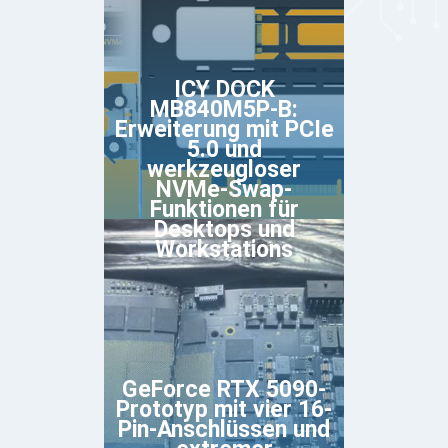
ICY DOCK
MB840M5P-B:
Erweiterung mit PCIe
5.0 und
werkzeugloser
NVMe-Swap-
Funktionen für
Desktops und
Workstations
GeForce RTX 5090-
Prototyp mit vier 16-
Pin-Anschlüssen und