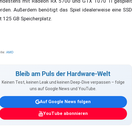
ndestens mit Radeon RX 5700 und GTX 1070 Ti gespielt
rden. Außerdem benötigt das Spiel idealerweise eine SSD
t 125 GB Speicherplatz.
lle:
AMD
Bleib am Puls der Hardware-Welt
Keinen Test, keinen Leak und keinen Deep-Dive verpassen – folge
uns auf Google News und YouTube.
Auf Google News folgen
YouTube abonnieren