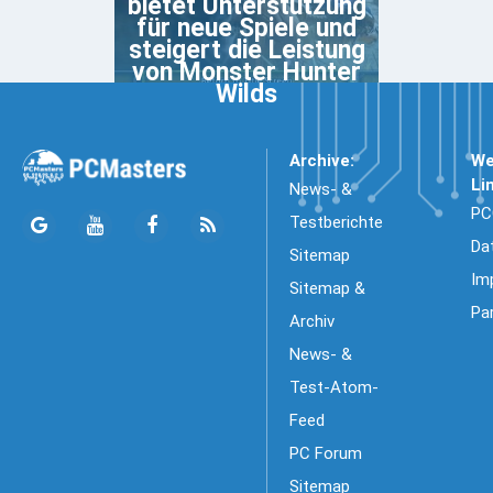
bietet Unterstützung
für neue Spiele und
steigert die Leistung
von Monster Hunter
Wilds
Archive:
We
Li
News- &
PC
Testberichte
Da
Sitemap
Im
Sitemap &
Pa
Archiv
News- &
Test-Atom-
Feed
PC Forum
Sitemap