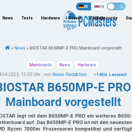
DE
EN
News
Tests
Hardware
Server
Games
IT-Security
Ga
»
News
»
BIOSTAR B650MP-E PRO Mainboard vorgestellt
Mainboards
News
Hardware
4.04.2023, 12:00 Uhr
, von
News-Redaktion
~1 Min. Lesezeit
BIOSTAR B650MP-E PRO
Mainboard vorgestellt
OSTAR legt mit dem B650MP-E PRO ein weiteres B650-
therboard auf. Das B650MP-E PRO ist mit den neuesten
D Ryzen 7000er Prozessoren kompatibel und verfügt