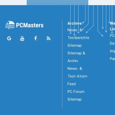
Archive:
We
Li
News- &
PC
Testberichte
Da
Sitemap
Im
Sitemap &
Pa
Archiv
News- &
Test-Atom-
Feed
PC Forum
Sitemap