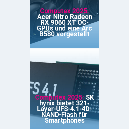
Computex 2025:
Acer Nitro Radeon
RX 9060 XT OC-
GPUs und eine Arc
B580 vorgestellt
Computex 2025:
SK
hynix bietet 321-
Layer-UFS-4.1-4D-
NAND-Flash für
Smartphones