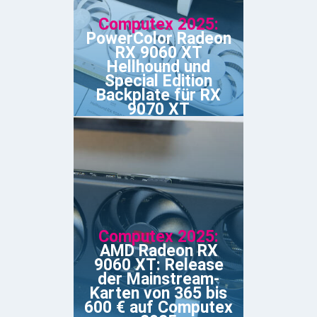
Computex 2025:
PowerColor Radeon
RX 9060 XT
Hellhound und
Special Edition
Backplate für RX
9070 XT
Computex 2025:
AMD Radeon RX
9060 XT: Release
der Mainstream-
Karten von 365 bis
600 € auf Computex