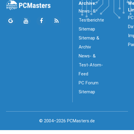
Archive:
We
Li
News- &
PC
Testberichte
Da
Sitemap
Im
Sitemap &
Pa
Archiv
News- &
Test-Atom-
Feed
PC Forum
Sitemap
© 2004–2026 PCMasters.de