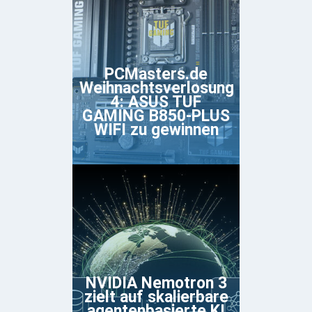
PCMasters.de
Weihnachtsverlosung
4: ASUS TUF
GAMING B850-PLUS
WIFI zu gewinnen
NVIDIA Nemotron 3
zielt auf skalierbare
agentenbasierte KI