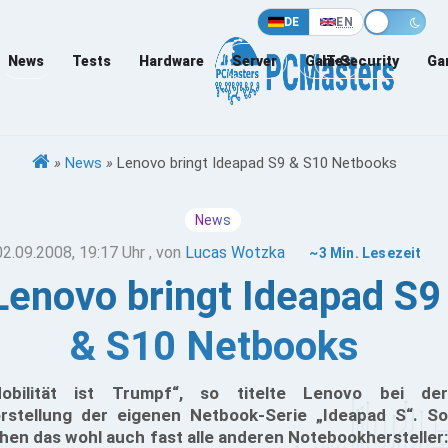
DE
EN
News
Tests
Hardware
Server
Games
IT-Security
Ga
»
News
»
Lenovo bringt Ideapad S9 & S10 Netbooks
News
02.09.2008, 19:17 Uhr
, von
Lucas Wotzka
~3 Min. Lesezeit
Lenovo bringt Ideapad S9
& S10 Netbooks
obilität ist Trumpf“, so titelte Lenovo bei der
rstellung der eigenen Netbook-Serie „Ideapad S“. So
hen das wohl auch fast alle anderen Notebookhersteller: