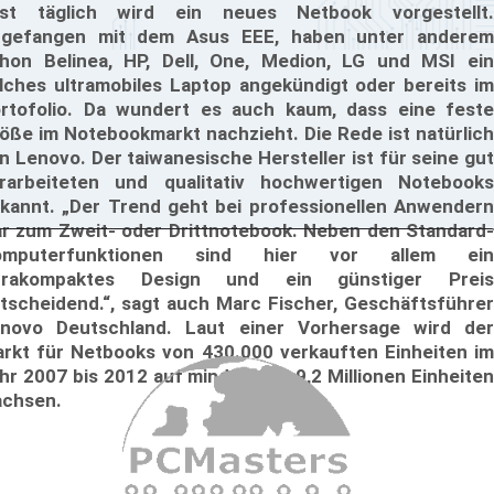
st täglich wird ein neues Netbook vorgestellt.
gefangen mit dem Asus EEE, haben unter anderem
hon Belinea, HP, Dell, One, Medion, LG und MSI ein
lches ultramobiles Laptop angekündigt oder bereits im
rtofolio. Da wundert es auch kaum, dass eine feste
öße im Notebookmarkt nachzieht. Die Rede ist natürlich
n Lenovo. Der taiwanesische Hersteller ist für seine gut
rarbeiteten und qualitativ hochwertigen Notebooks
kannt. „Der Trend geht bei professionellen Anwendern
ar zum Zweit- oder Drittnotebook. Neben den Standard-
omputerfunktionen sind hier vor allem ein
ltrakompaktes Design und ein günstiger Preis
tscheidend.“, sagt auch Marc Fischer, Geschäftsführer
novo Deutschland. Laut einer Vorhersage wird der
rkt für Netbooks von 430.000 verkauften Einheiten im
hr 2007 bis 2012 auf mindestens 9,2 Millionen Einheiten
chsen.