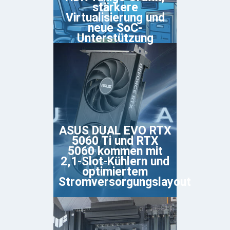
stärkere
Virtualisierung und
neue SoC-
Unterstützung
ASUS DUAL EVO RTX
5060 Ti und RTX
5060 kommen mit
2,1-Slot-Kühlern und
optimiertem
Stromversorgungslayout