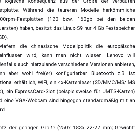
e logische Konsequenz aus der Größe der verbauten
stplatte: Während die teureren Modelle herkömmliche
00rpm-Festplatten (120 bzw. 160gb bei den beiden
uersten) haben, besitzt das Linux-S9 nur 4 Gb Festspeicher
SD).
wiefern die chinesische Modellpolitik die europäische
einflussen wird, kann man nicht wissen. Lenovo will
denfalls auch hierzulande verschiedene Versionen anbieten,
nn aber wohl frei(er) konfigurierbar. Bluetooth z.B. ist
tional erhältlich, WiFi, ein 4x-Kartenleser (SD/MMC/MS/ MS
o), ein ExpressCard-Slot (beispielsweise für UMTS-Karten)
d eine VGA-Webcam sind hingegen standardmäßig mit an
rd.
otz der geringen Größe (250x 183x 22-27 mm; Gewicht: