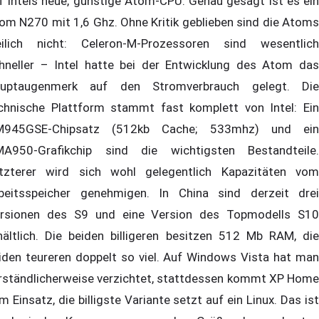
f Intels neue, günstige Atom-CPU. Genau gesagt ist es ein
om N270 mit 1,6 Ghz. Ohne Kritik geblieben sind die Atoms
eilich nicht: Celeron-M-Prozessoren sind wesentlich
hneller – Intel hatte bei der Entwicklung des Atom das
uptaugenmerk auf den Stromverbrauch gelegt. Die
chnische Plattform stammt fast komplett von Intel: Ein
945GSE-Chipsatz (512kb Cache; 533mhz) und ein
A950-Grafikchip sind die wichtigsten Bestandteile.
tzterer wird sich wohl gelegentlich Kapazitäten vom
beitsspeicher genehmigen. In China sind derzeit drei
rsionen des S9 und eine Version des Topmodells S10
hältlich. Die beiden billigeren besitzen 512 Mb RAM, die
iden teureren doppelt so viel. Auf Windows Vista hat man
rständlicherweise verzichtet, stattdessen kommt XP Home
m Einsatz, die billigste Variante setzt auf ein Linux. Das ist