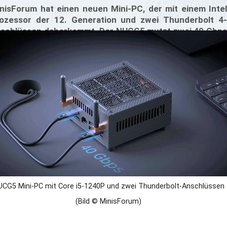
nisForum hat einen neuen Mini-PC, der mit einem Intel
ozessor der 12. Generation und zwei Thunderbolt 4-
schlüssen daherkommt. Der NUCG5 mutzt zwei 40 Gbps
underbolt 4 Ports. Mit der leistungsstarken Intel Core
-1240P CPU ist dieser neue Mini-PC viel leistungsfähiger,
higer und für den Einsatz im Büro und zu Hause oder in
deren Umgebungen verfügbar.
CG5 Mini-PC mit Core i5-1240P und zwei Thunderbolt-Anschlüssen
(Bild © MinisForum)