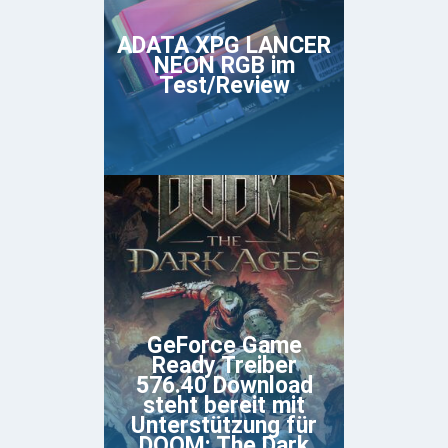
ADATA XPG LANCER
NEON RGB im
Test/Review
GeForce Game
Ready Treiber
576.40 Download
steht bereit mit
Unterstützung für
DOOM: The Dark