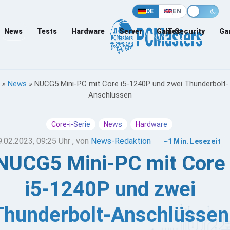
DE
EN
News
Tests
Hardware
Server
Games
IT-Security
Ga
»
News
»
NUCG5 Mini-PC mit Core i5-1240P und zwei Thunderbolt-
Anschlüssen
Core-i-Serie
News
Hardware
9.02.2023, 09:25 Uhr
, von
News-Redaktion
~1 Min. Lesezeit
NUCG5 Mini-PC mit Core
i5-1240P und zwei
Thunderbolt-Anschlüssen