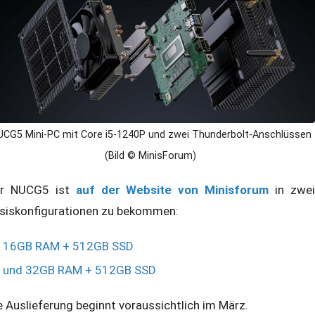
CG5 Mini-PC mit Core i5-1240P und zwei Thunderbolt-Anschlüssen
(Bild © MinisForum)
r NUCG5 ist
auf der Website von Minisforum
in zwe
siskonfigurationen zu bekommen:
16GB RAM + 512GB SSD
und 32GB RAM + 512GB SSD
e Auslieferung beginnt voraussichtlich im März.