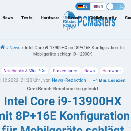
DE
EN
News
Tests
Hardware
Server
Games
IT-Security
Ga
»
News
»
Intel Core i9-13900HX mit 8P+16E Konfiguration für
Mobilgeräte schlägt i9-12900K
Notebooks & MIni-PCs
Prozessoren
News
Hardware
1.12.2022, 21:30 Uhr
, von
News-Redaktion
~1 Min. Lesezeit
GeekBench-Benchmarks geleakt
Intel Core i9-13900HX
mit 8P+16E Konfiguration
für Mobilgeräte schlägt