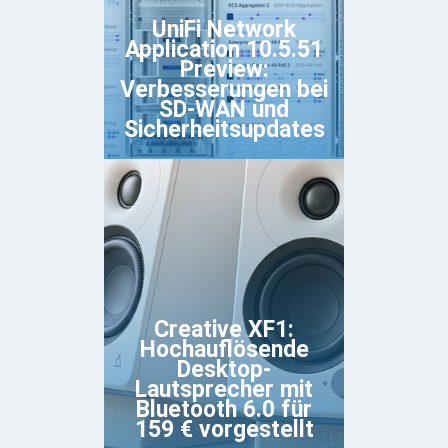
UniFi Network
Application 10.5.51
Preview:
Verbesserungen bei
SD-WAN und
Sicherheitsupdates
Creative XF1:
Hochauflösende
Desktop-
Lautsprecher mit
Bluetooth 6.0 für
159 € vorgestellt