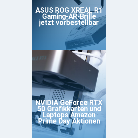
ASUS ROG XREAL R1
Gaming-AR-Brille
jetzt vorbestellbar
NVIDIA GeForce RTX
50 Grafikkarten und
Laptops Amazon
Prime Day Aktionen