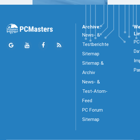
Archive:
We
Li
News- &
PC
Testberichte
Da
Sitemap
Im
Sitemap &
Pa
Archiv
News- &
Test-Atom-
Feed
PC Forum
Sitemap