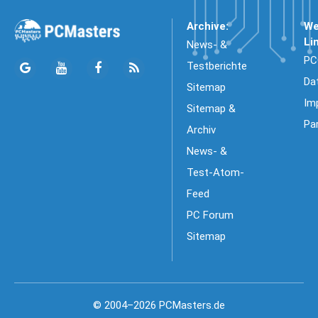
Archive:
We
Li
News- &
PC
Testberichte
Da
Sitemap
Im
Sitemap &
Pa
Archiv
News- &
Test-Atom-
Feed
PC Forum
Sitemap
© 2004–2026 PCMasters.de