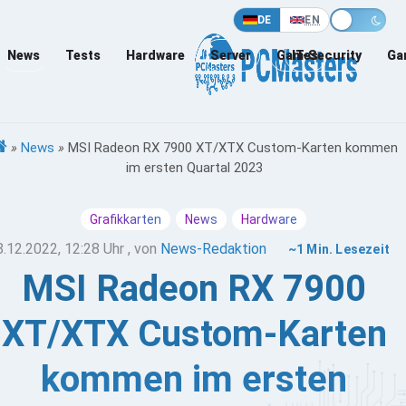
DE
EN
News
Tests
Hardware
Server
Games
IT-Security
Ga
»
News
»
MSI Radeon RX 7900 XT/XTX Custom-Karten kommen
im ersten Quartal 2023
Grafikkarten
News
Hardware
8.12.2022, 12:28 Uhr
, von
News-Redaktion
~1 Min. Lesezeit
MSI Radeon RX 7900
XT/XTX Custom-Karten
kommen im ersten