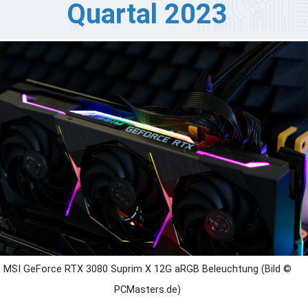
Quartal 2023
I zählt zu den größten Herstellern von Grafikkarten
ltweit, jedoch hat der Hersteller keine Radeon RX 7900
/XTX Karten vorgestellt, obwohl Gigabyte, PowerColor
d ASUS das getan haben. Der Herstellernicht hat nicht
nmal ein Referenzmodell gezeigt, das AMD selbst an alle
rtner liefert. MSI hat nun gegenüber Andreas Schilling
ardwareLuxx) bestätigt, dass es Radeon RX 7900-Karten
ben wird, die allerdings erst im ersten Quartal 2023 auf
n Markt kommen werden.
MSI GeForce RTX 3080 Suprim X 12G aRGB Beleuchtung (Bild ©
PCMasters.de)