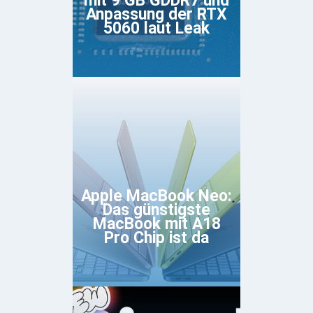
mit 9 GB GDDR7 und
Anpassung der RTX
5060 laut Leak
Apple MacBook Neo:
Das günstigste
MacBook mit A18
Pro Chip ist da