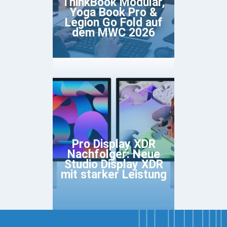
ThinkBook Modular,
Yoga Book Pro &
Legion Go Fold auf
dem MWC 2026
Pro Display XDR
Nachfolger: Neue
Studio Display XDR
mit starker Leistung