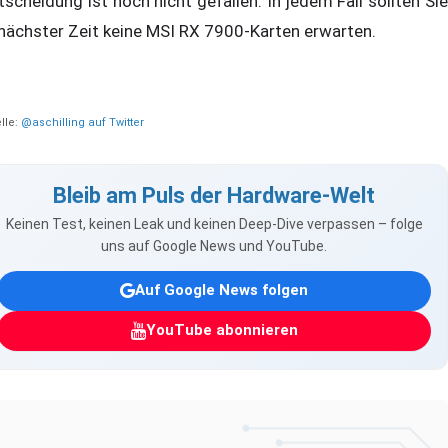
tscheidung ist noch nicht gefallen. In jedem Fall sollten Sie
 nächster Zeit keine MSI RX 7900-Karten erwarten.
lle:
@aschilling auf Twitter
Bleib am Puls der Hardware-Welt
Keinen Test, keinen Leak und keinen Deep-Dive verpassen – folge
uns auf Google News und YouTube.
Auf Google News folgen
YouTube abonnieren