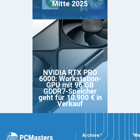
Mitte 2025
NVIDIA RTX PRO
6000: Workstation-
GPU mit 96 GB
GDDR7-Speicher
geht für 10.900 € in
Verkauf
Archive:
We