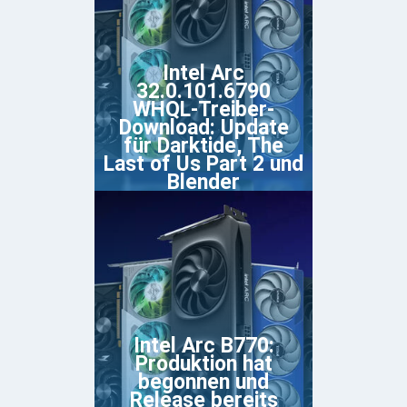
Intel Arc
32.0.101.6790
WHQL-Treiber-
Download: Update
für Darktide, The
Last of Us Part 2 und
Blender
Intel Arc B770:
Produktion hat
begonnen und
Release bereits