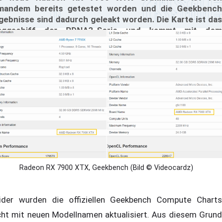
mandem bereits getestet worden und die Geekbench
gebnisse sind dadurch geleakt worden. Die Karte ist das
laggschiff der RDNA3-Serie und kommt mit dem
llausbau der Navi 31 GPU. Der Test ist mit einem 8-Kern
zen 7 7700X Prozessor auf dem ROG Crosshair X670E
treme Mainboard durchgeführt worden. Die Geekbench
mpute Tests mit OpenCL und Vulkan APIs sind dabei
leakt worden. Die Software unterstützt auch Metal und
DA APIs, aber diese APIs werden von der AMD RX 7900
ter Windows nicht unterstützt.
Radeon RX 7900 XTX, Geekbench (Bild © Videocardz)
ider wurden die offiziellen Geekbench Compute Charts
cht mit neuen Modellnamen aktualisiert. Aus diesem Grund