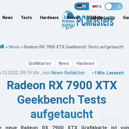
DE
EN
News
Tests
Hardware
Server
Games
IT-Security
Ga
»
News
»
Radeon RX 7900 XTX Geekbench Tests aufgetaucht
Grafikkarten
News
Hardware
6.12.2022, 09:19 Uhr
, von
News-Redaktion
~1 Min. Lesezeit
Radeon RX 7900 XTX
Geekbench Tests
aufgetaucht
e neue Radeon RX 7900 XTX Grafikkarte ist von