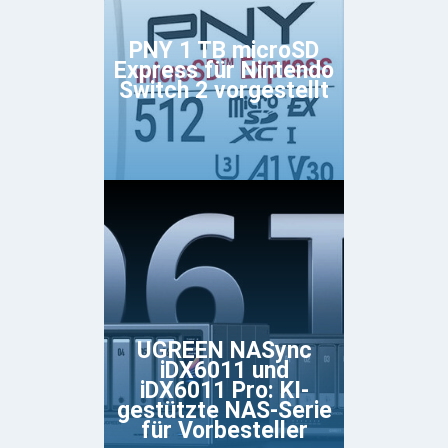
PNY 1 TB microSD
Express für Nintendo
Switch 2 vorgestellt
UGREEN NASync
iDX6011 und
iDX6011 Pro: KI-
gestützte NAS-Serie
für Vorbesteller