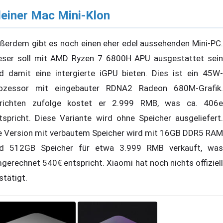
leiner Mac Mini-Klon
ßerdem gibt es noch einen eher edel aussehenden Mini-PC.
eser soll mit AMD Ryzen 7 6800H APU ausgestattet sein
d damit eine intergierte iGPU bieten. Dies ist ein 45W-
ozessor mit eingebauter RDNA2 Radeon 680M-Grafik.
richten zufolge kostet er 2.999 RMB, was ca. 406e
tspricht. Diese Variante wird ohne Speicher ausgeliefert.
e Version mit verbautem Speicher wird mit 16GB DDR5 RAM
d 512GB Speicher für etwa 3.999 RMB verkauft, was
gerechnet 540€ entspricht. Xiaomi hat noch nichts offiziell
stätigt.