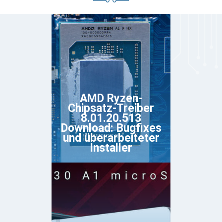
AMD Ryzen-
Chipsatz-Treiber
8.01.20.513
Download: Bugfixes
und überarbeiteter
Installer