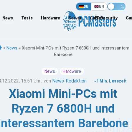
DE
EN
News
Tests
Hardware
Server
Games
IT-Security
Ga
»
News
»
Xiaomi Mini-PCs mit Ryzen 7 6800H und interessantem
Barebone
News
Hardware
4.12.2022, 15:51 Uhr
, von
News-Redaktion
~1 Min. Lesezeit
Xiaomi Mini-PCs mit
Ryzen 7 6800H und
interessantem Barebone