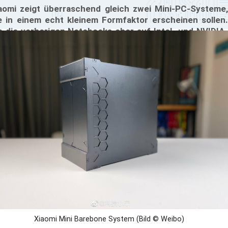
aomi zeigt überraschend gleich zwei Mini-PC-Systeme,
e in einem echt kleinem Formfaktor erscheinen sollen.
 die vorherigen Notebooks eher auf Intel- und NVIDIA-
rdware setzten, geht Xiaomi nun dazu über AMD-
mponenten zu verwenden. Die beiden Systeme hätten
hl ursprünglich auf dem Xiaomi Mi 13 Launch-Events
zeigt werden. Zusammen mit der neuen High-End-
artphone-Serie wollte Xiaomi auch seine ersten Mini-
-Systeme vorstellen, von denen einige bereits gezeigt
rden, allerdings nur einem kleinen Kreis von Personen.
Xiaomi Mini Barebone System (Bild © Weibo)