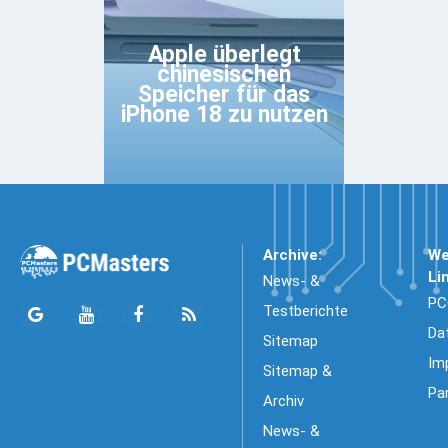
Apple überlegt
chinesischen
Speicher für das
iPhone 18 zu nutzen
Archive:
We
Li
News- &
PC
Testberichte
Da
Sitemap
Im
Sitemap &
Pa
Archiv
News- &