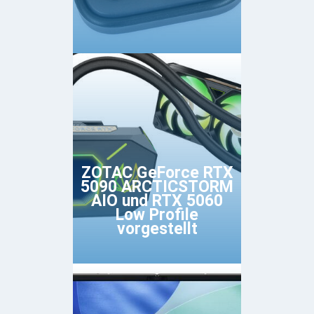
ZOTAC GeForce RTX
5090 ARCTICSTORM
AIO und RTX 5060
Low Profile
vorgestellt