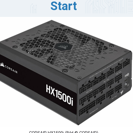
Start
RSAIR stellt die 2022er Modelle der modularen Ultra-
w-Noise-ATX-Netzteile HX1500i und HX1000i vor. Diese
nd 80 PLUS Platinum zertifiziert für anspruchsvollste
d ambitionierteste Systeme mit High-End-Grafikkarten
r nächsten Generation. Die HXi-Serie nutzt eine
llständig digitale Plattform, um eine unvergleichliche
istung und fortschrittliche Funktionen wie die
euerung von Lüfterkurven und Leistungseinstellungen
 der CORSAIR iCUE-Software zu bieten.