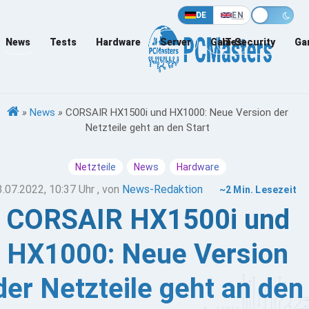
DE
EN
News
Tests
Hardware
Server
Games
IT-Security
Ga
»
News
»
CORSAIR HX1500i und HX1000: Neue Version der
Netzteile geht an den Start
Netzteile
News
Hardware
3.07.2022, 10:37 Uhr
, von
News-Redaktion
~2 Min. Lesezeit
CORSAIR HX1500i und
HX1000: Neue Version
der Netzteile geht an den