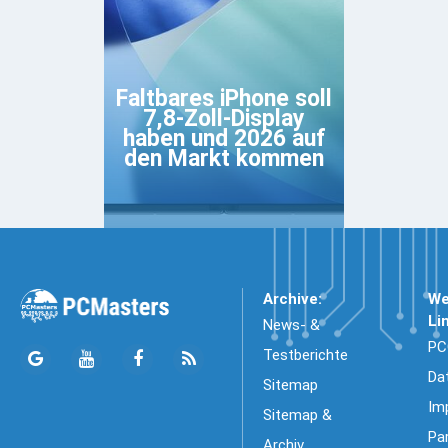
Faltbares iPhone soll
7,8-Zoll-Display
haben und 2026 auf
den Markt kommen
Archive:
We
Li
News- &
PC
Testberichte
Da
Sitemap
Im
Sitemap &
Pa
Archiv