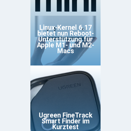
Linux-Kernel 6.17
bietet nun Reboot-
Unterstützung für
Apple M1- und M2-
Macs
Ugreen FineTrack
Smart Finder im
Kurztest