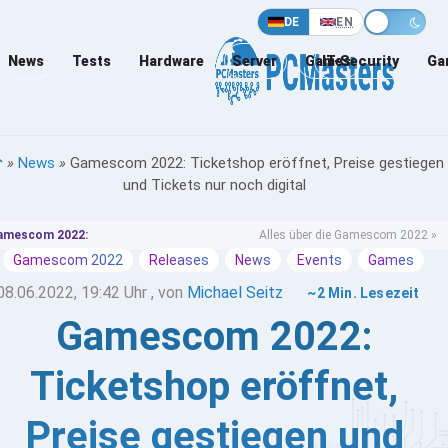
DE
EN
News
Tests
Hardware
Server
Games
IT-Security
Ga
»
News
»
Gamescom 2022: Ticketshop eröffnet, Preise gestiegen
und Tickets nur noch digital
amescom 2022:
Alles über die Gamescom 2022 »
Gamescom 2022
Releases
News
Events
Games
08.06.2022, 19:42 Uhr
, von
Michael Seitz
~2 Min. Lesezeit
Gamescom 2022:
Ticketshop eröffnet,
Preise gestiegen und