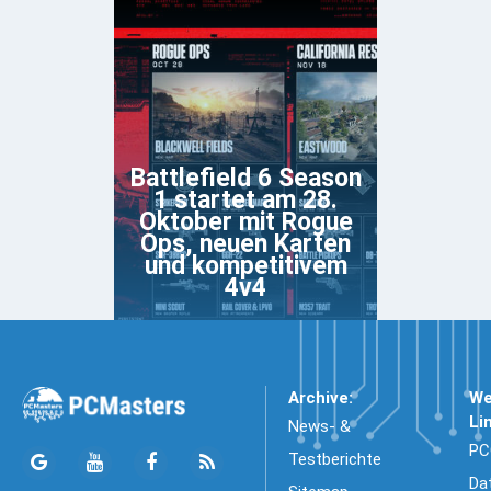
Battlefield 6 Season
1 startet am 28.
Oktober mit Rogue
Ops, neuen Karten
und kompetitivem
4v4
Archive:
We
Li
News- &
PC
Testberichte
Da