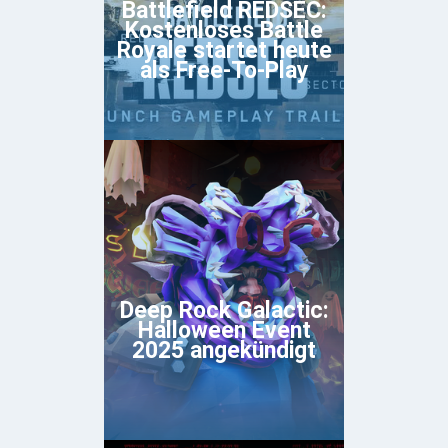
Battlefield REDSEC:
Kostenloses Battle
Royale startet heute
als Free-To-Play
Deep Rock Galactic:
Halloween Event
2025 angekündigt