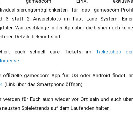
ei gamescom EPIX, exklusive
dividualisierungsmöglichkeiten für das gamescom-Profil
d 3 statt 2 Anspielslots im Fast Lane System. Einer
gitalen Warteschlange in der App über die bisher noch keine
iteren Details bekannt sind.
chert euch schnell eure Tickets im
Ticketshop de
lnmesse
.
e offizielle gamescom App für iOS oder Android findet ihr
er
. (Link über das Smartphone öffnen)
r werden für Euch auch wieder vor Ort sein und euch über
e neusten Spieletrends auf dem Laufenden halten.