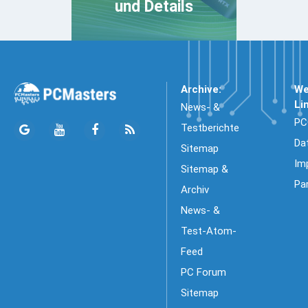
und Details
Archive:
We
Li
News- &
PC
Testberichte
Da
Sitemap
Im
Sitemap &
Pa
Archiv
News- &
Test-Atom-
Feed
PC Forum
Sitemap