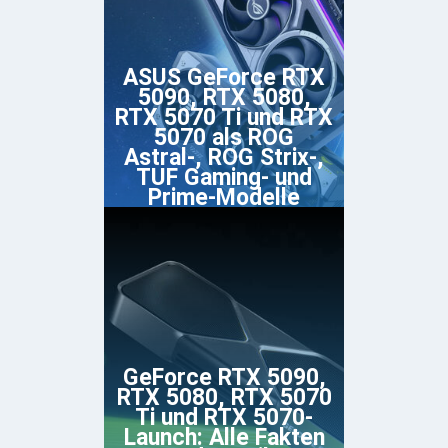
ASUS GeForce RTX
5090, RTX 5080,
RTX 5070 Ti und RTX
5070 als ROG
Astral-, ROG Strix-,
TUF Gaming- und
Prime-Modelle
GeForce RTX 5090,
RTX 5080, RTX 5070
Ti und RTX 5070-
Launch: Alle Fakten