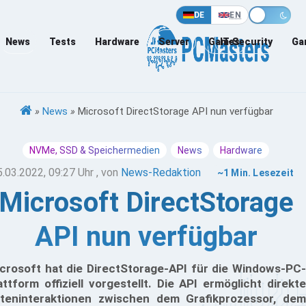
DE
EN
News
Tests
Hardware
Server
Games
IT-Security
Ga
»
News
»
Microsoft DirectStorage API nun verfügbar
NVMe, SSD & Speichermedien
News
Hardware
5.03.2022, 09:27 Uhr
, von
News-Redaktion
~1 Min. Lesezeit
Microsoft DirectStorage
API nun verfügbar
crosoft hat die DirectStorage-API für die Windows-PC-
attform offiziell vorgestellt. Die API ermöglicht direkte
teninteraktionen zwischen dem Grafikprozessor, dem