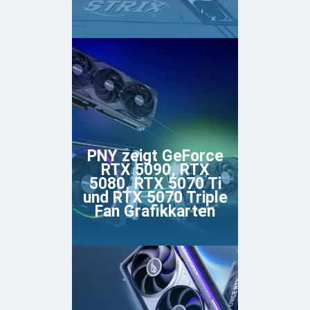
PNY zeigt GeForce
RTX 5090, RTX
5080, RTX 5070 Ti
und RTX 5070 Triple
Fan Grafikkarten