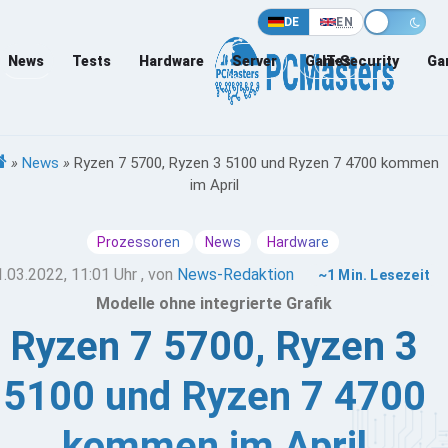
DE
EN
News
Tests
Hardware
Server
Games
IT-Security
Ga
»
News
»
Ryzen 7 5700, Ryzen 3 5100 und Ryzen 7 4700 kommen
im April
Prozessoren
News
Hardware
1.03.2022, 11:01 Uhr
, von
News-Redaktion
~1 Min. Lesezeit
Modelle ohne integrierte Grafik
Ryzen 7 5700, Ryzen 3
5100 und Ryzen 7 4700
kommen im April