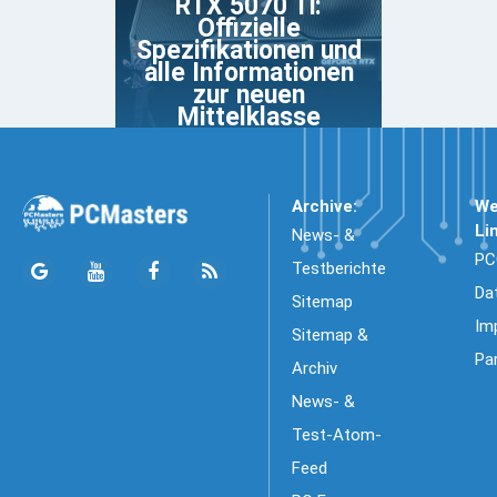
RTX 5070 Ti:
Offizielle
Spezifikationen und
alle Informationen
zur neuen
Mittelklasse
Archive:
We
Li
News- &
PC
Testberichte
Da
Sitemap
Im
Sitemap &
Pa
Archiv
News- &
Test-Atom-
Feed