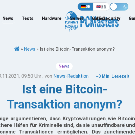
DE
EN
News
Tests
Hardware
Server
Games
IT-Security
Ga
»
News
»
Ist eine Bitcoin-Transaktion anonym?
News
9.11.2021, 09:50 Uhr
, von
News-Redaktion
~3 Min. Lesezeit
Ist eine Bitcoin-
Transaktion anonym?
nige argumentieren, dass Kryptowährungen wie Bitcoin
chere Häfen für Kriminelle sind, da sie unauffindbare und
onyme Transaktionen ermöglichen. Das zunehmende