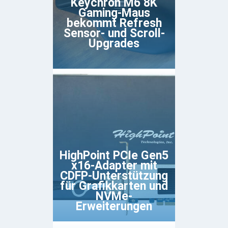
Keychron M6 8K
Gaming-Maus
bekommt Refresh
Sensor- und Scroll-
Upgrades
HighPoint PCIe Gen5
x16-Adapter mit
CDFP-Unterstützung
für Grafikkarten und
NVMe-
Erweiterungen