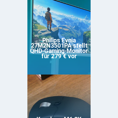
Philips Evnia
27M2N3501PA stellt
QHD-Gaming-Monitor
für 279 € vor