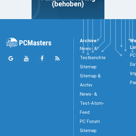
(behoben)
Archive:
We
Li
News- &
PC
Testberichte
Da
Sitemap
Im
Sitemap &
Pa
Archiv
News- &
Test-Atom-
Feed
PC Forum
Sitemap