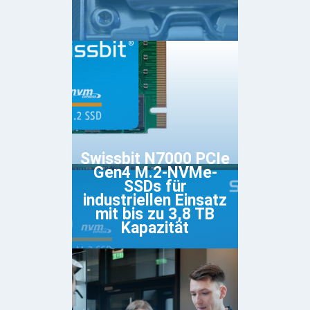
Swissbit N7000 PCIe
Gen4 M.2-NVMe-
SSDs für
industriellen Einsatz
mit bis zu 3,8 TB
Kapazität