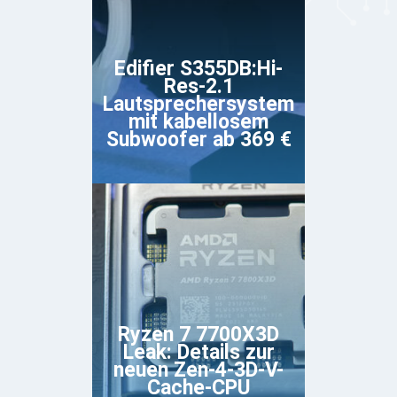
Edifier S355DB:Hi-
Res-2.1
Lautsprechersystem
mit kabellosem
Subwoofer ab 369 €
Ryzen 7 7700X3D
Leak: Details zur
neuen Zen-4-3D-V-
Cache-CPU