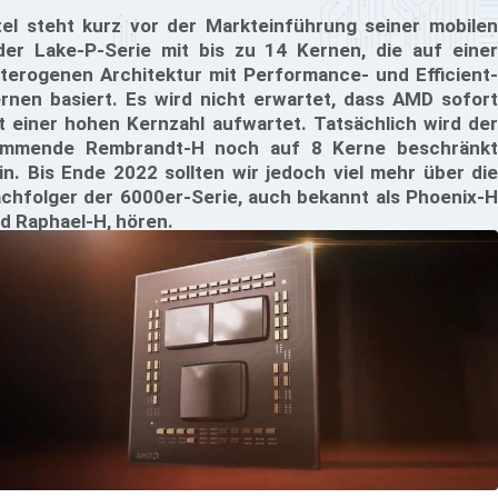
tel steht kurz vor der Markteinführung seiner mobilen
der Lake-P-Serie mit bis zu 14 Kernen, die auf einer
terogenen Architektur mit Performance- und Efficient-
rnen basiert. Es wird nicht erwartet, dass AMD sofort
t einer hohen Kernzahl aufwartet. Tatsächlich wird der
mmende Rembrandt-H noch auf 8 Kerne beschränkt
in. Bis Ende 2022 sollten wir jedoch viel mehr über die
chfolger der 6000er-Serie, auch bekannt als Phoenix-H
d Raphael-H, hören.