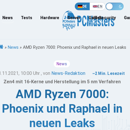
DE
EN
News
Tests
Hardware
Server
Games
IT-Security
Ga
»
News
»
AMD Ryzen 7000: Phoenix und Raphael in neuen Leaks
News
1.11.2021, 10:00 Uhr
, von
News-Redaktion
~2 Min. Lesezeit
Zen4 mit 16-Kerne und Herstellung im 5 nm Verfahren
AMD Ryzen 7000:
Phoenix und Raphael in
neuen Leaks