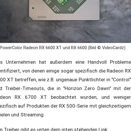
PowerColor Radeon RX 6600 XT und RX 6600 (Bild © VideoCardz)
s Unternehmen hat außerdem eine Handvoll Probleme
entifiziert, von denen einige sogar spezifisch die Radeon RX
00 XT betreffen, wie z.B. ungenaue Punktlichter in "Control"
d Treiber-Timeouts, die in "Horizon Zero Dawn" mit der
deon RX 6700 XT beobachtet wurden, und weniger
ezifisch auf Produkten der RX 500-Serie mit gleichzeitigem
ielen und Streaming.
n Treiber gibt es unten dem inten stehenden Link.