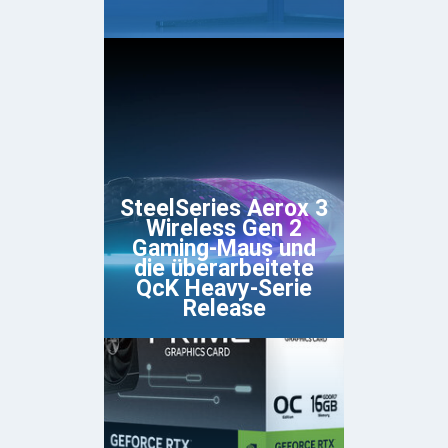
SteelSeries Aerox 3
Wireless Gen 2
Gaming-Maus und
die überarbeitete
QcK Heavy-Serie
Release