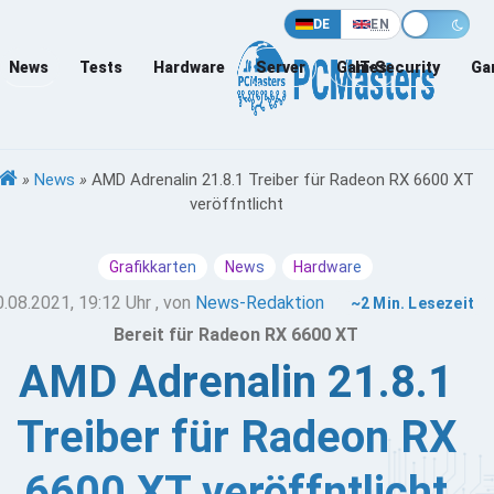
DE
EN
News
Tests
Hardware
Server
Games
IT-Security
Ga
»
News
»
AMD Adrenalin 21.8.1 Treiber für Radeon RX 6600 XT
veröffntlicht
Grafikkarten
News
Hardware
0.08.2021, 19:12 Uhr
, von
News-Redaktion
~2 Min. Lesezeit
Bereit für Radeon RX 6600 XT
AMD Adrenalin 21.8.1
Treiber für Radeon RX
6600 XT veröffntlicht