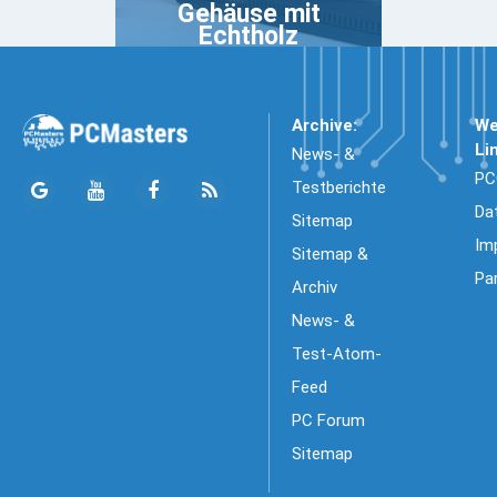
Gehäuse mit
Echtholz
Archive:
We
Li
News- &
PC
Testberichte
Da
Sitemap
Im
Sitemap &
Pa
Archiv
News- &
Test-Atom-
Feed
PC Forum
Sitemap