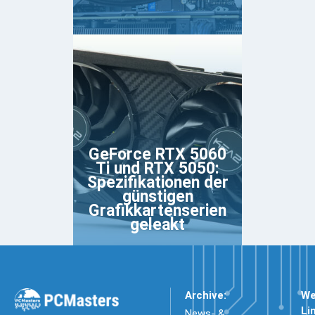
GeForce RTX 5060
Ti und RTX 5050:
Spezifikationen der
günstigen
Grafikkartenserien
geleakt
Archive:
We
Li
News- &