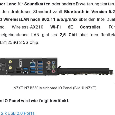
ner Lane
für
Soundkarten
oder andere Erweiterungskarten.
 den drahtlosen Standard zählt
Bluetooth in Version 5.2
nd
WirelessLAN nach 802.11 a/b/g/n/ax
über den Intel Dual
and Wireless-AX210
Wi-Fi 6E Controller.
Fü
belgebundenes LAN gibt es
2,5 Gbit
über den Realtek
L8125BG 2.5G Chip.
NZXT N7 B550 Mainboard IO Panel (Bild © NZXT)
s IO Panel wird wie folgt bestückt:
2 x USB 2.0 Ports