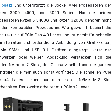
ipsatz
und unterstützt die Sockel AM4 Prozessoren der
zen 3000, 4000, und 5000 Serien. Nur die beiden
ozessoren Ryzen 5 3400G und Ryzen 3200G gehören nicht
 den kompatiblen Prozessoren. Wie gewohnt, basiert die
chitektur auf PCIe Gen 4.0 Lanes und ist damit für schnelle
ansferraten und ordentliche Anbindung von Grafikkarten,
Me SSMs und USB 3.1 Geräten ausgelegt. Unter der
hwarzen oder weißen Abdeckung verstecken sich die
iden NVme m.2 Slots, der Chipsatz selbst und die ganzen
ntroller, die man auch sonst vorfindet. Die schnellen PCIe
0 x4 Lanes bleiben nur dem ersten NVMe M.2 Slot
rbehalten. Der zweite arbeitet mit PCIe x2 Lanes.