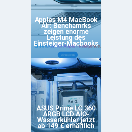
Apples M4 MacBook
Air: Benchamrks
zeigen enorme
Leistung des
Einsteiger-Macbooks
ASUS Prime LC 360
ARGB LCD AIO-
Wasserkühler jetzt
ab 149 € erhältlich