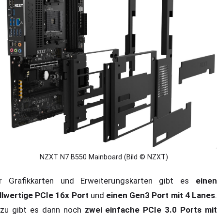
NZXT N7 B550 Mainboard (Bild © NZXT)
r Grafikkarten und Erweiterungskarten gibt es
einen
llwertige PCIe 16x Port
und
einen Gen3 Port mit 4 Lanes
zu gibt es dann noch
zwei einfache PCIe 3.0 Ports mit