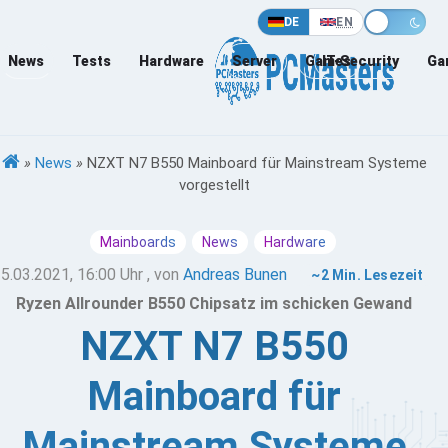
DE
EN
News
Tests
Hardware
Server
Games
IT-Security
Ga
»
News
»
NZXT N7 B550 Mainboard für Mainstream Systeme
vorgestellt
Mainboards
News
Hardware
5.03.2021, 16:00 Uhr
, von
Andreas Bunen
~2 Min. Lesezeit
Ryzen Allrounder B550 Chipsatz im schicken Gewand
NZXT N7 B550
Mainboard für
Mainstream Systeme