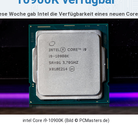
ese Woche gab Intel die Verfügbarkeit eines neuen Core
 Modells bekannt. Der i9-10850K reiht sich zwischen dem
-10800K und i9-10900K ein und ist mit seinen 10-Kernen
d 20 Threads eine ziemlich leistungsstarke CPU. Im
unde handelt es sich um einen i9-10900K, der nur mit
0 MHz weniger taktet. Als Basistakt arbeitet er mit 3,6
z und erreicht dankt Turbo Boost Max 2.0 seine 5,0
Hz. Welche anderen Unterschiede und wo dieser
eislich liegt, wird ebenso geklärt.
intel Core i9-10900K (Bild © PCMasters.de)