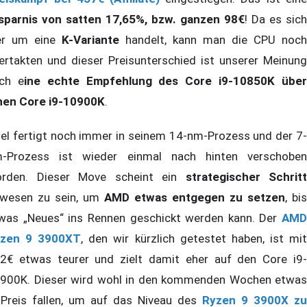
sparnis von satten 17,65%, bzw. ganzen 98€
! Da es sich
er um eine
K-Variante
handelt, kann man die CPU noch
ertakten und dieser Preisunterschied ist unserer Meinung
ch e
ine echte Empfehlung des Core i9-10850K übe
nen Core i9-10900K
.
tel fertigt noch immer in seinem 14-nm-Prozess und der 7-
-Prozess ist wieder einmal nach hinten verschoben
rden. Dieser Move scheint ein
strategischer Schritt
wesen zu sein, um
AMD etwas entgegen zu setzen
, bis
was „Neues“ ins Rennen geschickt werden kann. Der
AMD
zen 9 3900XT
, den wir kürzlich getestet haben, ist mi
2€ etwas teurer und zielt damit eher auf den Core i9-
900K. Dieser wird wohl in den kommenden Wochen etwas
 Preis fallen, um auf das Niveau des
Ryzen 9 3900X zu