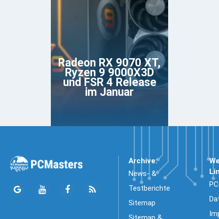
Radeon RX 9070 XT,
Ryzen 9 9000X3D
und FSR 4 Release
im Januar
Archive:
We
Li
News- &
PC
Testberichte
Da
Sitemap
Im
Sitemap &