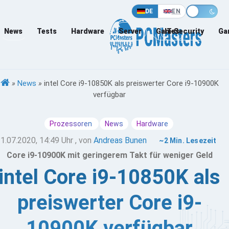
DE
EN
News
Tests
Hardware
Server
Games
IT-Security
Ga
»
News
»
intel Core i9-10850K als preiswerter Core i9-10900K
verfügbar
Prozessoren
News
Hardware
1.07.2020, 14:49 Uhr
, von
Andreas Bunen
~2 Min. Lesezeit
Core i9-10900K mit geringerem Takt für weniger Geld
intel Core i9-10850K als
preiswerter Core i9-
10900K verfügbar