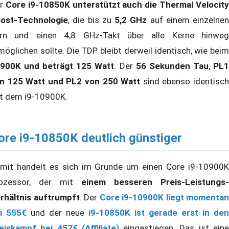
er
Core i9-10850K unterstützt auch die Thermal Velocit
ost-Technologie
, die bis zu
5,2 GHz
auf einem einzelnen
rn und einen 4,8 GHz-Takt über alle Kerne hinweg
möglichen sollte. Die TDP bleibt derweil identisch, wie beim
900K und beträgt 125 Watt
. Der
56 Sekunden Tau
,
PL
n 125 Watt und PL2 von 250 Watt
sind ebenso identisc
t dem i9-10900K.
ore i9-10850K deutlich günstiger
mit handelt es sich im Grunde um einen Core i9-10900K
ozessor, der mit
einem besseren Preis-Leistungs-
rhältnis auftrumpft
. Der
Core i9-10900K liegt momentan
i 555€
und der neue
i9-10850K ist gerade erst in den
eiskampf bei 457€ (Affiliate)
eingestiegen. Das ist ein