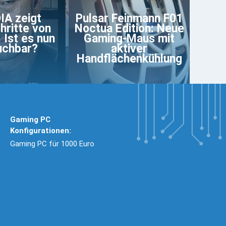
IA zeigt
Pulsar Feinmann F01
hritte von
Noctua Edition: Neue
 Ist es nun
Gaming-Maus mit
uchbar?
aktiver
Handflächenkühlung
Gaming PC
Konfigurationen:
Gaming PC für 1000 Euro