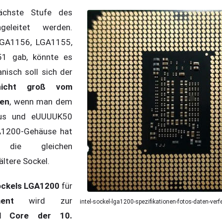
ächste Stufe des
ngeleitet werden.
GA1156, LGA1155,
1 gab, könnte es
isch soll sich der
nicht groß vom
den
, wenn man dem
us und eUUUUK50
A1200-Gehäuse hat
 die gleichen
ltere Sockel.
ckels LGA1200
für
ent
wird zur
intel-sockel-lga1200-spezifikationen-fotos-daten-verfe
el Core der 10.