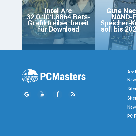
Intel Arc
Gute Nac
32.0.101.8864 Beta-
NAND-F
Grafiktreiber bereit
Speicher-K
für Download
soll bis 20
Arc
News
Sit
Site
New
PC 