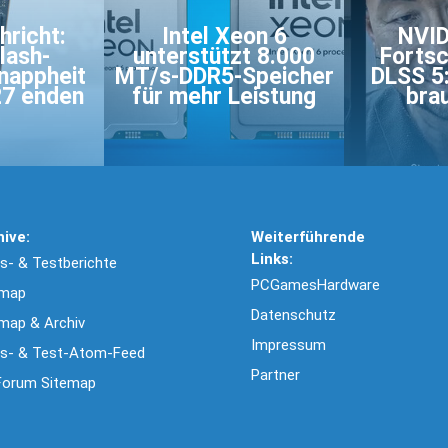
hricht:
Intel Xeon 6
NVID
lash-
unterstützt 8.000
Fortsc
nappheit
MT/s-DDR5-Speicher
DLSS 5:
27 enden
für mehr Leistung
bra
hive:
Weiterführende
Links:
- & Testberichte
PCGamesHardware
emap
Datenschutz
map & Archiv
Impressum
s- & Test-Atom-Feed
Partner
Forum Sitemap