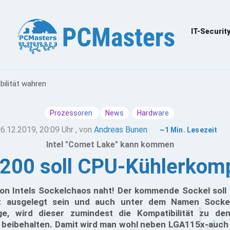
IT-Securit
bilität wahren
Prozessoren
News
Hardware
6.12.2019, 20:09 Uhr
, von
Andreas Bunen
~1 Min. Lesezeit
Intel "Comet Lake" kann kommen
200 soll CPU-Kühlerkompa
von Intels Sockelchaos naht! Der kommende Sockel soll
t ausgelegt sein und auch unter dem Namen Sockel
ge, wird dieser zumindest die Kompatibilität zu den
r beibehalten. Damit wird man wohl neben LGA115x-auc