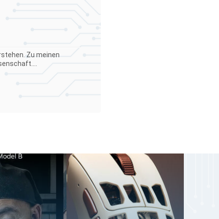
verstehen. Zu meinen
enschaft....