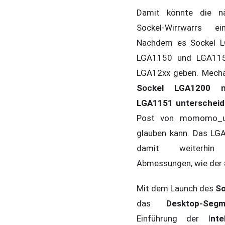
Damit könnte die n
Sockel-Wirrwarrs ei
Nachdem es Sockel L
LGA1150 und LGA115
LGA12xx geben. Mechan
Sockel LGA1200 
LGA1151 unterschei
Post von momomo_
glauben kann. Das LG
damit weiterhin
Abmessungen, wie der ä
Mit dem Launch des
So
das
Desktop-Segm
Einführung der I
nt