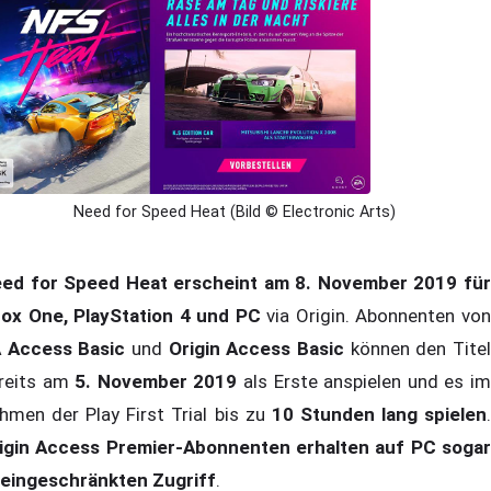
Need for Speed Heat (Bild © Electronic Arts)
ed for Speed Heat erscheint am 8. November 2019 für
ox One, PlayStation 4 und PC
via Origin. Abonnenten vo
 Access Basic
und
Origin Access Basic
können den Tite
reits am
5. November 2019
als Erste anspielen und es i
hmen der Play First Trial bis zu
10 Stunden lang spielen
igin Access Premier-Abonnenten erhalten auf PC sogar
eingeschränkten Zugriff
.