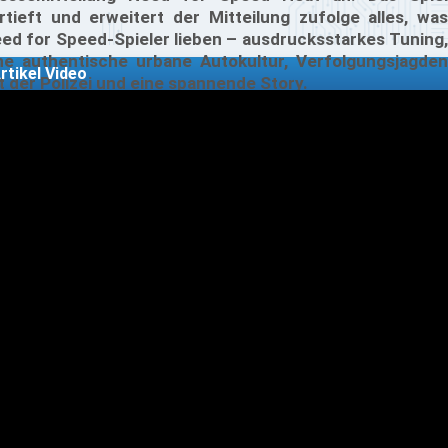
rtieft und erweitert der Mitteilung zufolge alles, was
ed for Speed-Spieler lieben – ausdrucksstarkes Tuning,
ne authentische urbane Autokultur, Verfolgungsjagden
rtikel Video
t der Polizei und eine spannende Story.