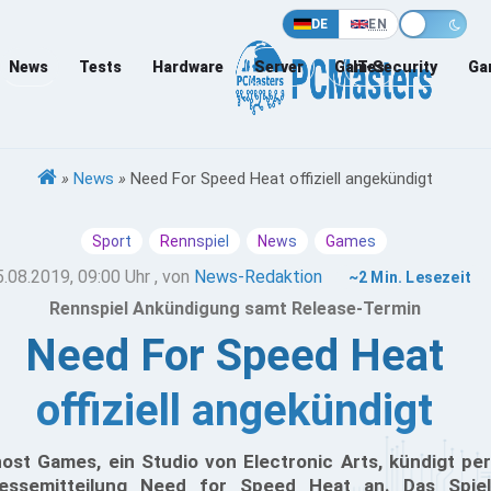
DE
EN
News
Tests
Hardware
Server
Games
IT-Security
Ga
»
News
»
Need For Speed Heat offiziell angekündigt
Sport
Rennspiel
News
Games
5.08.2019, 09:00 Uhr
, von
News-Redaktion
~2 Min. Lesezeit
Rennspiel Ankündigung samt Release-Termin
Need For Speed Heat
offiziell angekündigt
ost Games, ein Studio von Electronic Arts, kündigt per
essemitteilung Need for Speed Heat an. Das Spiel