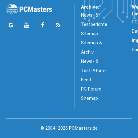
Archive:
We
Li
News- &
PC
Testberichte
Da
Sitemap
Im
Sitemap &
Pa
Archiv
News- &
Test-Atom-
Feed
PC Forum
Sitemap
© 2004–2026 PCMasters.de