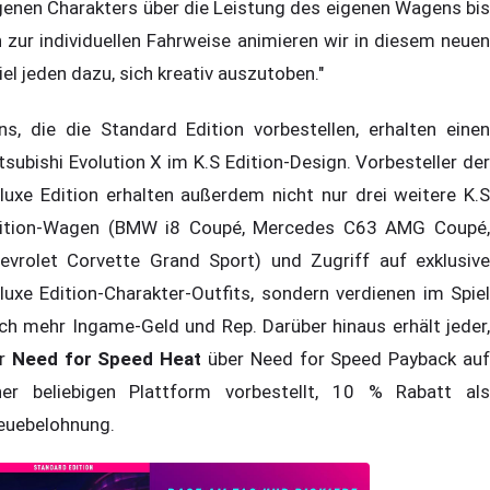
genen Charakters über die Leistung des eigenen Wagens bis
n zur individuellen Fahrweise animieren wir in diesem neuen
iel jeden dazu, sich kreativ auszutoben."
ns, die die Standard Edition vorbestellen, erhalten einen
tsubishi Evolution X im K.S Edition-Design. Vorbesteller der
luxe Edition erhalten außerdem nicht nur drei weitere K.S
ition-Wagen (BMW i8 Coupé, Mercedes C63 AMG Coupé,
evrolet Corvette Grand Sport) und Zugriff auf exklusive
luxe Edition-Charakter-Outfits, sondern verdienen im Spiel
ch mehr Ingame-Geld und Rep. Darüber hinaus erhält jeder,
er
Need for Speed Heat
über Need for Speed Payback au
ner beliebigen Plattform vorbestellt, 10 % Rabatt als
euebelohnung.