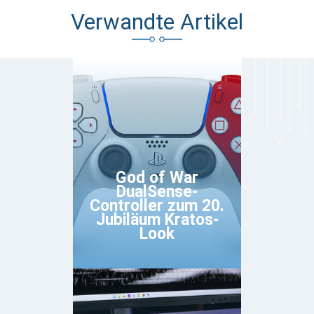
Verwandte Artikel
God of War
DualSense-
Controller zum 20.
Jubiläum Kratos-
Look