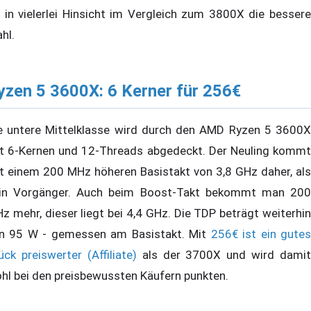
t in vielerlei Hinsicht im Vergleich zum 3800X die bessere
hl.
yzen 5 3600X: 6 Kerner für 256€
e untere Mittelklasse wird durch den AMD Ryzen 5 3600X
t 6-Kernen und 12-Threads abgedeckt. Der Neuling kommt
t einem 200 MHz höheren Basistakt von 3,8 GHz daher, als
in Vorgänger. Auch beim Boost-Takt bekommt man 200
z mehr, dieser liegt bei 4,4 GHz. Die TDP beträgt weiterhin
n 95 W - gemessen am Basistakt. Mit
256€ ist ein gute
ück preiswerter (Affiliate)
als der 3700X und wird damit
hl bei den preisbewussten Käufern punkten.