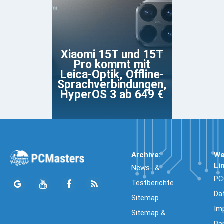
Xiaomi 15T und 15T
Pro kommt mit
Leica-Optik, Offline-
Sprachverbindungen,
HyperOS 3 ab 649 €
Archive:
We
Li
News- &
PC
Testberichte
Da
Sitemap
Im
Sitemap &