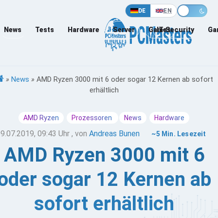
DE
EN
News
Tests
Hardware
Server
Games
IT-Security
Ga
»
News
»
AMD Ryzen 3000 mit 6 oder sogar 12 Kernen ab sofort
erhältlich
AMD Ryzen
Prozessoren
News
Hardware
9.07.2019, 09:43 Uhr
, von
Andreas Bunen
~5 Min. Lesezeit
AMD Ryzen 3000 mit 6
oder sogar 12 Kernen ab
sofort erhältlich