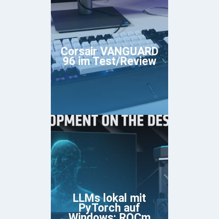
Corsair VANGUARD
96 im Test/Review
LLMs lokal mit
PyTorch auf
Windows: ROCm