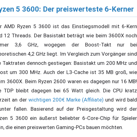
yzen 5 3600: Der preiswerteste 6-Kerner
r AMD Ryzen 5 3600 ist das Einstiegsmodell mit 6-Kern
d 12 Threads. Der Basistakt beträgt wie beim 3600X noch
mmer 3,6 GHz, wogegen der Boost-Takt nur bei
eoretischen 4,2 GHz liegt. Im Vergleich zum Vorgänger sind
e Taktraten dennoch gestiegen: Basistakt um 200 MHz und
ost um 300 MHz. Auch der L3-Cache ist 35 MB groß, wie
im 3600X. Beim Ryzen 2600 waren es dagegen nur 16 MB!
e TDP bleibt dagegen bei 65 Watt gleich. Die CPU kratz
rzeit an der
wichtigen 200€ Marke (Affiliate)
und wird bald
unter fallen. Basierend auf der Preisgestaltung wird der
zen 5 3600 ein äußerst beliebter 6-Core-Chip für Spieler
in, die einen preiswerten Gaming-PCs bauen möchten.