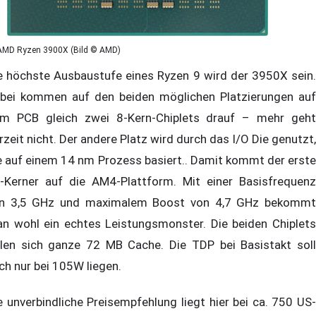
AMD Ryzen 3900X (Bild © AMD)
e höchste Ausbaustufe eines Ryzen 9 wird der 3950X sein.
bei kommen auf den beiden möglichen Platzierungen auf
m PCB gleich zwei 8-Kern-Chiplets drauf – mehr geht
rzeit nicht. Der andere Platz wird durch das I/O Die genutzt,
e auf einem 14 nm Prozess basiert.. Damit kommt der erste
-Kerner auf die AM4-Plattform. Mit einer Basisfrequenz
n 3,5 GHz und maximalem Boost von 4,7 GHz bekommt
n wohl ein echtes Leistungsmonster. Die beiden Chiplets
ilen sich ganze 72 MB Cache. Die TDP bei Basistakt soll
ch nur bei 105W liegen.
e unverbindliche Preisempfehlung liegt hier bei ca. 750 US-