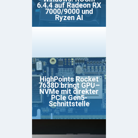
6.4.4 auf Radeon RX
7000/9000 und
Ryzen AI
HighPoints Rocket
7638D bringt GPU–
NVMe mit direkter
PCIe Gen5-
Schnittstelle