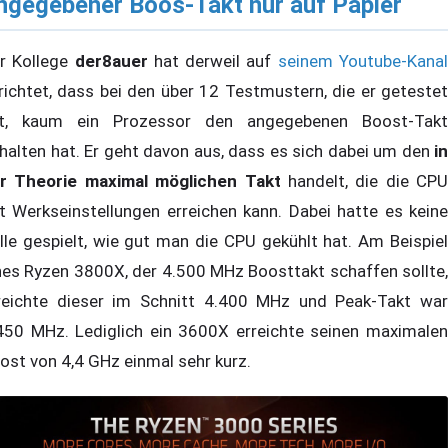
ngegebener Boos-Takt nur auf Papier
r Kollege
der8auer
hat derweil auf
seinem Youtube-Kana
richtet, dass bei den über 12 Testmustern, die er getestet
t, kaum ein Prozessor den angegebenen Boost-Takt
halten hat. Er geht davon aus, dass es sich dabei um den
in
r Theorie maximal möglichen Takt
handelt, die die CPU
t Werkseinstellungen erreichen kann. Dabei hatte es keine
lle gespielt, wie gut man die CPU gekühlt hat. Am Beispiel
nes Ryzen 3800X, der 4.500 MHz Boosttakt schaffen sollte,
reichte dieser im Schnitt 4.400 MHz und Peak-Takt war
450 MHz. Lediglich ein 3600X erreichte seinen maximalen
ost von 4,4 GHz einmal sehr kurz.