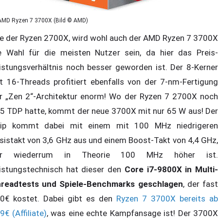
AMD Ryzen 7 3700X (Bild © AMD)
e der Ryzen 2700X, wird wohl auch der AMD Ryzen 7 3700X
e Wahl für die meisten Nutzer sein, da hier das Preis-
istungsverhältnis noch besser geworden ist. Der 8-Kerner
t 16-Threads profitiert ebenfalls von der 7-nm-Fertigung
r „Zen 2“-Architektur enorm! Wo der Ryzen 7 2700X noch
5 TDP hatte, kommt der neue 3700X mit nur 65 W aus! Der
ip kommt dabei mit einem mit 100 MHz niedrigeren
sistakt von 3,6 GHz aus und einem Boost-Takt von 4,4 GHz,
er wiederrum in Theorie 100 MHz höher ist.
istungstechnisch hat dieser den
Core i7-9800X in Multi
readtests und Spiele-Benchmarks geschlagen
, der fas
0€ kostet. Dabei gibt es den
Ryzen 7 3700X bereits ab
9€ (Affiliate)
, was eine echte Kampfansage ist! Der 3700X