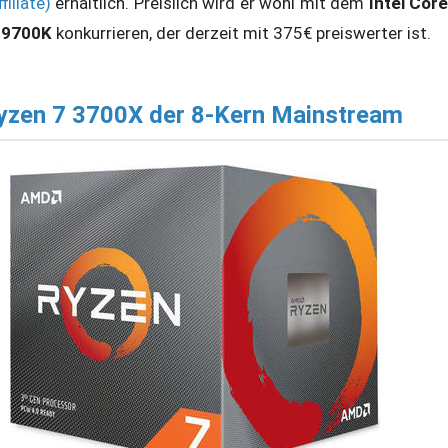
filiate)
erhältlich. Preislich wird er wohl mit dem
Intel Cor
-9700K
konkurrieren, der derzeit mit 375€ preiswerter ist.
yzen 7 3700X der 8-Kern Mainstream