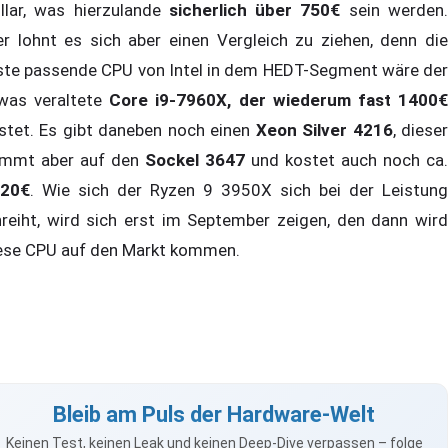
llar, was hierzulande
sicherlich über 750€
sein werden
er lohnt es sich aber einen Vergleich zu ziehen, denn die
ste passende CPU von Intel in dem HEDT-Segment wäre der
was veraltete
Core i9-7960X, der wiederum fast 1400
stet. Es gibt daneben noch einen
Xeon Silver 4216
, diese
mmt aber auf den
Sockel 3647
und kostet auch noch ca.
20€
. Wie sich der Ryzen 9 3950X sich bei der Leistung
nreiht, wird sich erst im September zeigen, den dann wird
ese CPU auf den Markt kommen.
Bleib am Puls der Hardware-Welt
Keinen Test, keinen Leak und keinen Deep-Dive verpassen – folge