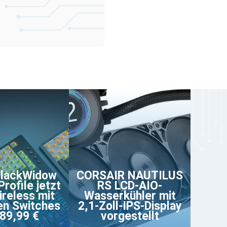
BlackWidow
CORSAIR NAUTILUS
rofile jetzt
RS LCD-AIO-
reless mit
Wasserkühler mit
en Switches
2,1-Zoll-IPS-Display
89,99 €
vorgestellt