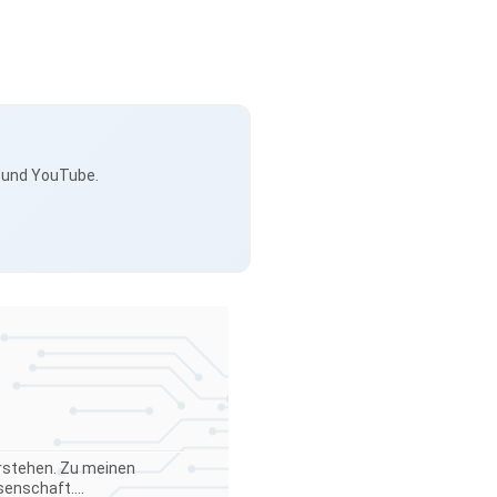
s und YouTube.
verstehen. Zu meinen
enschaft....