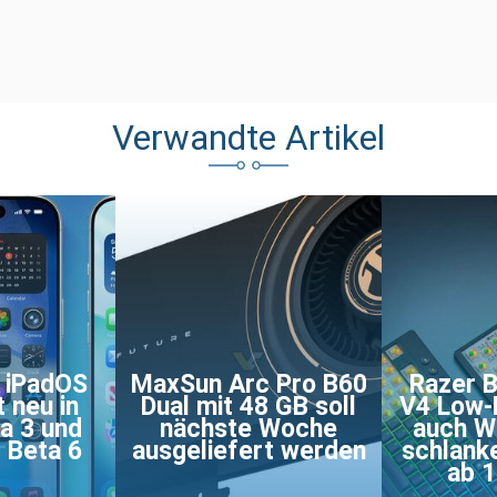
Verwandte Artikel
d iPadOS
MaxSun Arc Pro B60
Razer 
t neu in
Dual mit 48 GB soll
V4 Low-P
a 3 und
nächste Woche
auch Wi
 Beta 6
ausgeliefert werden
schlank
ab 1