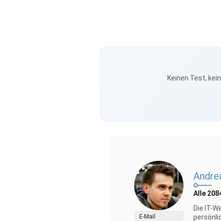
Keinen Test, kei
Andre
Alle 208
Die IT-W
E-Mail
persönli