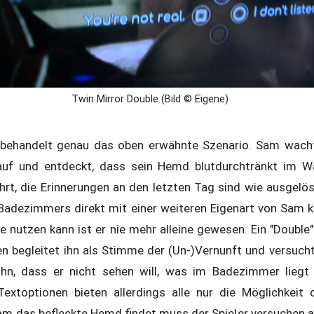
Twin Mirror Double (Bild © Eigene)
 behandelt genau das oben erwähnte Szenario. Sam wacht
uf und entdeckt, dass sein Hemd blutdurchtränkt im Wa
hrt, die Erinnerungen an den letzten Tag sind wie ausgelös
Badezimmers direkt mit einer weiteren Eigenart von Sam k
 nutzen kann ist er nie mehr alleine gewesen. Ein "Double"
begleitet ihn als Stimme der (Un-)Vernunft und versucht 
ihn, dass er nicht sehen will, was im Badezimmer liegt
Textoptionen bieten allerdings alle nur die Möglichkeit
am das befleckte Hemd findet muss der Spieler versuchen 