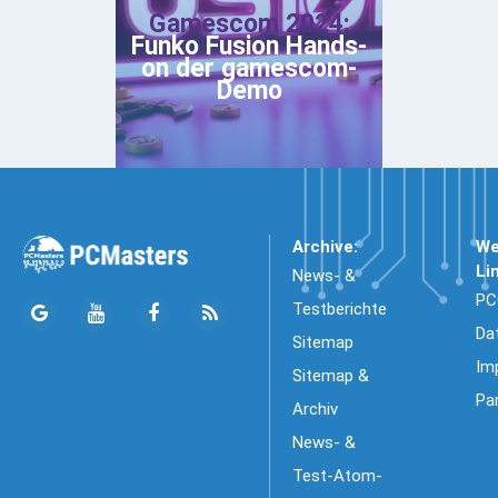
Gamescom 2024:
Funko Fusion Hands-
on der gamescom-
Demo
Archive:
We
Li
News- &
PC
Testberichte
Da
Sitemap
Im
Sitemap &
Pa
Archiv
News- &
Test-Atom-