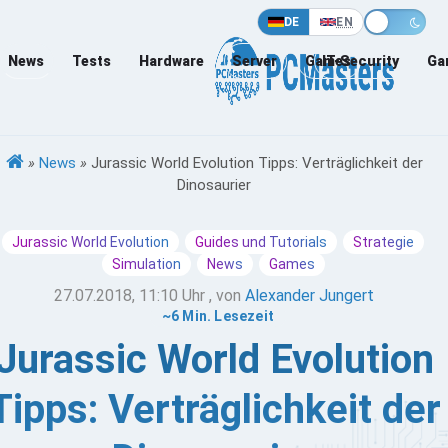
DE
EN
News
Tests
Hardware
Server
Games
IT-Security
Ga
»
News
»
Jurassic World Evolution Tipps: Verträglichkeit der
Dinosaurier
Jurassic World Evolution
Guides und Tutorials
Strategie
Simulation
News
Games
27.07.2018, 11:10 Uhr
, von
Alexander Jungert
~6 Min. Lesezeit
Jurassic World Evolution
Tipps: Verträglichkeit der