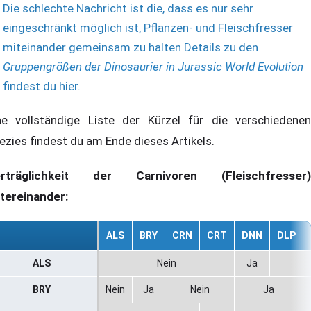
Die schlechte Nachricht ist die, dass es nur sehr
eingeschränkt möglich ist, Pflanzen- und Fleischfresser
miteinander gemeinsam zu halten Details zu den
Gruppengrößen der Dinosaurier in Jurassic World Evolution
findest du hier.
ne vollständige Liste der Kürzel für die verschiedenen
ezies findest du am Ende dieses Artikels.
rträglichkeit der Carnivoren (Fleischfresser)
tereinander:
ALS
BRY
CRN
CRT
DNN
DLP
ALS
Nein
Ja
BRY
Nein
Ja
Nein
Ja