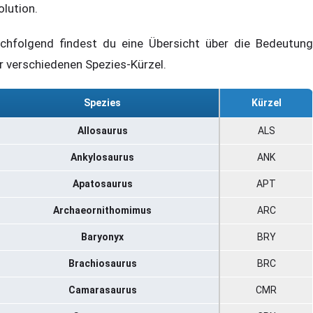
olution.
chfolgend findest du eine Übersicht über die Bedeutung
r verschiedenen Spezies-Kürzel.
Spezies
Kürzel
Allosaurus
ALS
Ankylosaurus
ANK
Apatosaurus
APT
Archaeornithomimus
ARC
Baryonyx
BRY
Brachiosaurus
BRC
Camarasaurus
CMR