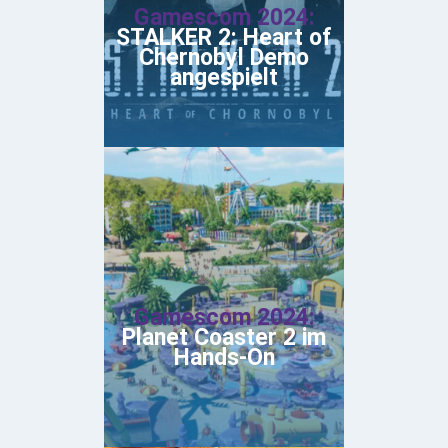
Gamescom 2024:
STALKER 2: Heart of
Chernobyl Demo
angespielt
Gamescom 2024:
Planet Coaster 2 im
Hands-On