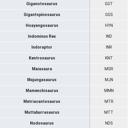
Giganotosaurus
GGT
Gigantspinosaurus
GGS
Hoayangosaurus
HYN
Indominus Rex
IND
Indoraptor
INR
Kentrosaurus
KNT
Maiasaura
MSR
Majungasaurus
MJN
Mamenchisaurus
MMN
Metriacantosaurus
MTR
Muttaburrasaurus
MTT
Nodosaurus
NDS