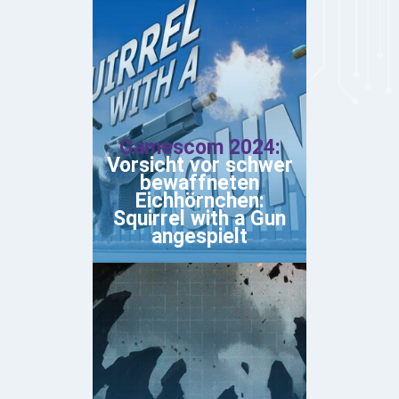
Gamescom 2024:
Vorsicht vor schwer
bewaffneten
Eichhörnchen:
Squirrel with a Gun
angespielt