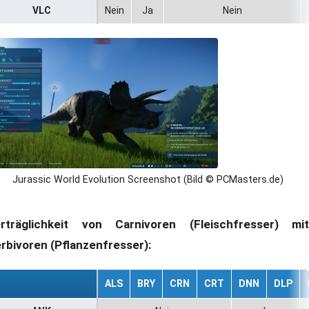
VLC
Nein
Ja
Nein
Jurassic World Evolution Screenshot (Bild © PCMasters.de)
rträglichkeit von Carnivoren (Fleischfresser) mit
rbivoren (Pflanzenfresser):
ALS
BRY
CRN
CRT
DNN
DLP