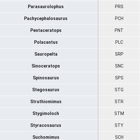
Parasaurolophus
PRS
Pachycephalosaurus
PCH
Pentaceratops
PNT
Polacantus
PLC
Sauropelta
SRP
Sinoceratops
SNC
Spinosaurus
SPS
Stegosaurus
STG
Struthiomimus
STR
Stygimoloch
STM
Styracosaurus
STY
Suchomimus
SCH