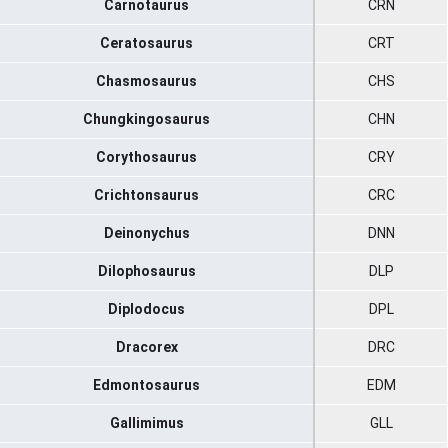
Carnotaurus
CRN
Ceratosaurus
CRT
Chasmosaurus
CHS
Chungkingosaurus
CHN
Corythosaurus
CRY
Crichtonsaurus
CRC
Deinonychus
DNN
Dilophosaurus
DLP
Diplodocus
DPL
Dracorex
DRC
Edmontosaurus
EDM
Gallimimus
GLL