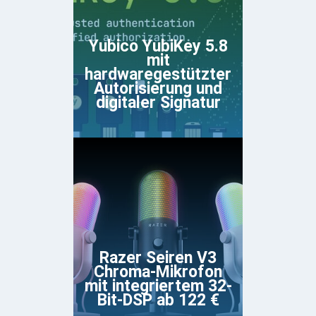
Yubico YubiKey 5.8
mit
hardwaregestützter
Autorisierung und
digitaler Signatur
Razer Seiren V3
Chroma-Mikrofon
mit integriertem 32-
Bit-DSP ab 122 €