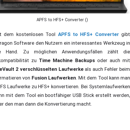
APFS to HFS+ Converter ()
t dem kostenlosen Tool
APFS to HFS+ Converter
gibt
ragon Software den Nutzern ein interessantes Werkzeug in
e Hand. Zu möglichen Anwendungsfällen zählt die
kompatibilität zu
Time Machine Backups
oder auch mi
leVault 2 verschlüsselten Laufwerke
als auch Fehler bei
rmatieren von
Fusion Laufwerken
. Mit dem Tool kann man
FS Laufwerke zu HFS+ konvertieren. Bei Systemlaufwerken
nn mit dem Tool ein bootfähiger USB Stick erstellt werden,
er den man dann die Konvertierung macht.