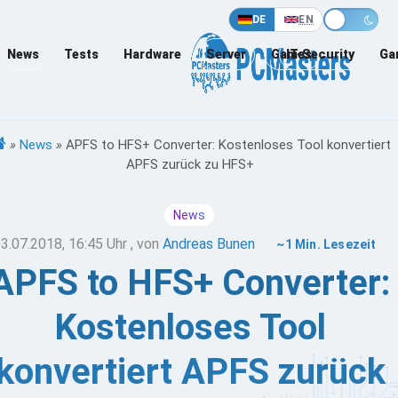
DE
EN
News
Tests
Hardware
Server
Games
IT-Security
Ga
»
News
»
APFS to HFS+ Converter: Kostenloses Tool konvertiert
APFS zurück zu HFS+
News
3.07.2018, 16:45 Uhr
, von
Andreas Bunen
~1 Min. Lesezeit
APFS to HFS+ Converter:
Kostenloses Tool
konvertiert APFS zurück