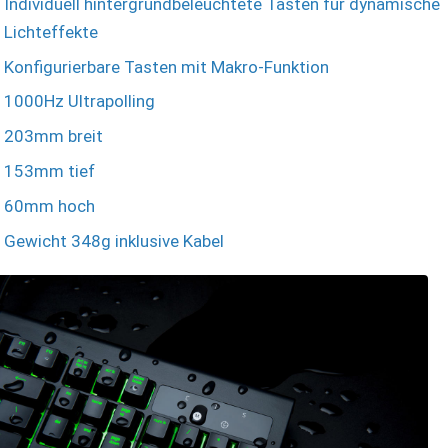
Individuell hintergrundbeleuchtete Tasten für dynamische
Lichteffekte
Konfigurierbare Tasten mit Makro-Funktion
1000Hz Ultrapolling
203mm breit
153mm tief
60mm hoch
Gewicht 348g inklusive Kabel