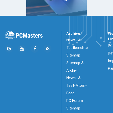
Archive:
We
Li
News- &
PC
Testberichte
Da
Sitemap
Im
Sitemap &
Pa
Archiv
News- &
Test-Atom-
Feed
PC Forum
Sitemap