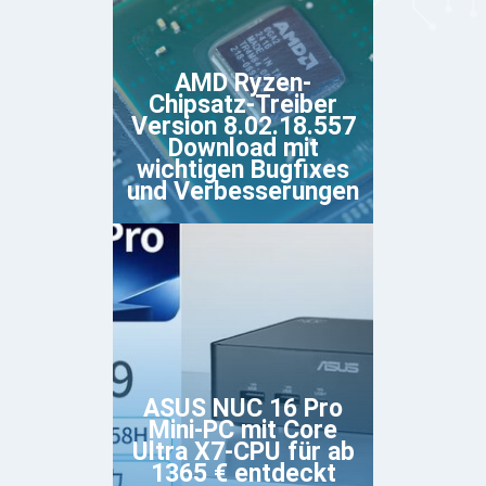
AMD Ryzen-
Chipsatz-Treiber
Version 8.02.18.557
Download mit
wichtigen Bugfixes
und Verbesserungen
ASUS NUC 16 Pro
Mini-PC mit Core
Ultra X7-CPU für ab
1365 € entdeckt