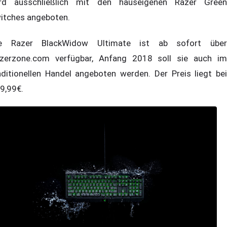
rd ausschließlich mit den hauseigenen Razer Green
itches angeboten.
e Razer BlackWidow Ultimate ist ab sofort über
zerzone.com verfügbar, Anfang 2018 soll sie auch im
aditionellen Handel angeboten werden. Der Preis liegt bei
9,99€.