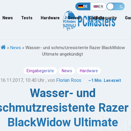
DE
EN
News
Tests
Hardware
Server
Games
IT-Security
Ga
»
News
»
Wasser- und schmutzresistente Razer BlackWidow
Ultimate angekündigt
Eingabegeräte
News
Hardware
16.11.2017, 10:40 Uhr
, von
Florian Roos
~1 Min. Lesezeit
Wasser- und
schmutzresistente Razer
BlackWidow Ultimate