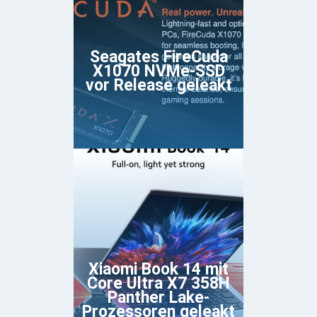
Seagates FireCuda
X1070 NVMe-SSD
vor Release geleakt
Xiaomi Book 14 mit
Core Ultra X7 358H
Panther Lake-
Prozessoren geleakt