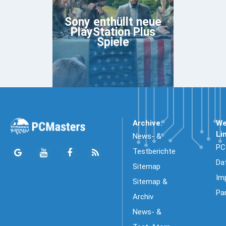
Sony enthüllt neue
PlayStation Plus
Spiele
Archive:
We
Li
News- &
PC
Testberichte
Da
Sitemap
Im
Sitemap &
Pa
Archiv
News- &