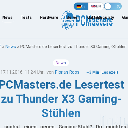
DE
EN
News
Tests
Hardware
Server
Games
IT-Security
Ga
»
News
»
PCMasters.de Lesertest zu Thunder X3 Gaming-Stühlen
News
17.11.2016, 11:24 Uhr
, von
Florian Roos
~3 Min. Lesezeit
PCMasters.de Lesertest
zu Thunder X3 Gaming-
Stühlen
 suchst einen neuen Gaming-Stuhl? Du möchtest