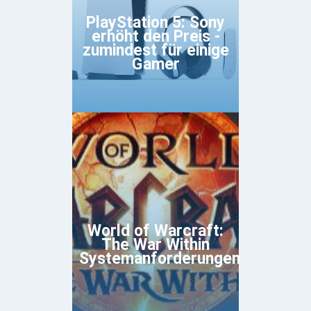
PlayStation 5: Sony
erhöht den Preis -
zumindest für einige
Gamer
World of Warcraft:
The War Within
Systemanforderungen