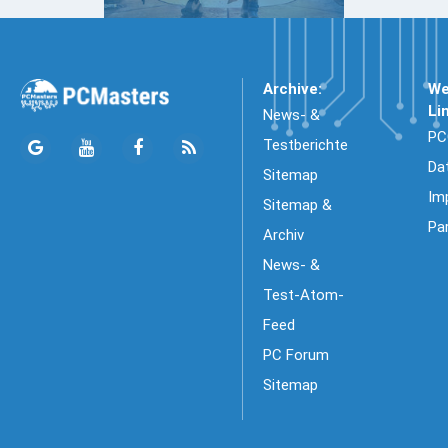
Archive:
We
Li
News- &
PC
Testberichte
Da
Sitemap
Im
Sitemap &
Pa
Archiv
News- &
Test-Atom-
Feed
PC Forum
Sitemap