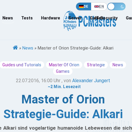
DE
EN
News
Tests
Hardware
Server
Games
IT-Security
Ga
»
News
»
Master of Orion Strategie-Guide: Alkari
Guides und Tutorials
Master Of Orion
Strategie
News
Games
22.07.2016, 16:00 Uhr
, von
Alexander Jungert
~2 Min. Lesezeit
Master of Orion
Strategie-Guide: Alkari
e Alkari sind vogelartige humanoide Lebewesen die sich