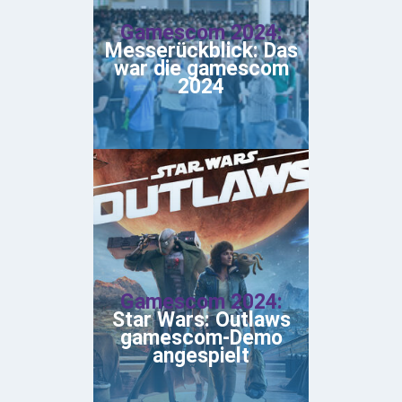
Gamescom 2024:
Messerückblick: Das
war die gamescom
2024
Gamescom 2024:
Star Wars: Outlaws
gamescom-Demo
angespielt