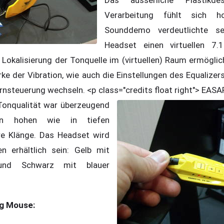
Verarbeitung fühlt sich h
Sounddemo verdeutlichte s
Headset einen virtuellen 7.
Lokalisierung der Tonquelle im (virtuellen) Raum ermöglich
rke der Vibration, wie auch die Einstellungen des Equalizer
nsteuerung wechseln. <p class="credits float right">
EASAR
Tonqualität war überzeugend
n hohen wie in tiefen
re Klänge. Das Headset wird
n erhältlich sein: Gelb mit
 und Schwarz mit blauer
ng Mouse: