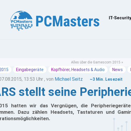
IT-Securit
Alles über die Gamescom 2015 »
2015
Eingabegeräte
Kopfhörer, Headsets & Audio
News
07.08.2015, 13:53 Uhr
, von
Michael Seitz
~3 Min. Lesezeit
S stellt seine Peripheri
15 hatten wir das Vergnügen, die Peripheriegerät
ommen. Dazu zählen Headsets, Tastaturen und Gamin
urationsmöglichkeiten.