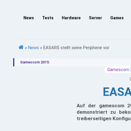
News
Tests
Hardware
Server
Games
»
News
»
EASARS stellt seine Peripherie vor
Gamescom 2015:
Gamescom 
EASAR
Auf der gamescom 20
demonstriert zu bek
treiberseitigen Konfig