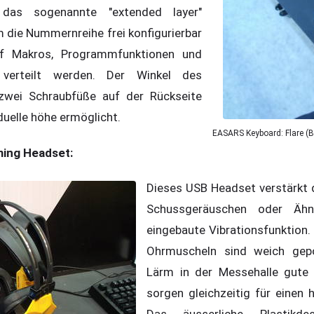
 das sogenannte "extended layer"
 die Nummernreihe frei konfigurierbar
uf Makros, Programmfunktionen und
 verteilt werden. Der Winkel des
zwei Schraubfüße auf der Rückseite
iduelle höhe ermöglicht.
EASARS Keyboard: Flare (B
ming Headset:
Dieses USB Headset verstärkt 
Schussgeräuschen oder Ähn
eingebaute Vibrationsfunktion
Ohrmuscheln sind weich gepo
Lärm in der Messehalle gute S
sorgen gleichzeitig für einen
Das äusserliche Plastikde