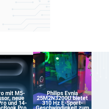
ro mit M5-
Philips Evnia
sor, neue
25M2N3200U bietet
Pro und 14-
310 Hz E-Sport-
acBook Pro
Geschwindigkeit zum