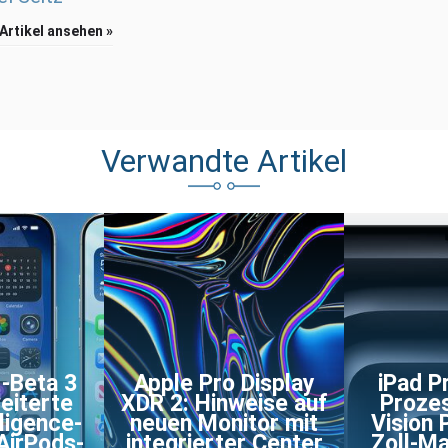
 Artikel ansehen »
Verwandte Artikel
1-Beta 3
Apple Pro Display
iPad P
eiterte
XDR 2: Hinweise auf
Prozes
ligence-
neuen Monitor mit
Vision 
AirPods-
integrierter Center
Zoll-M