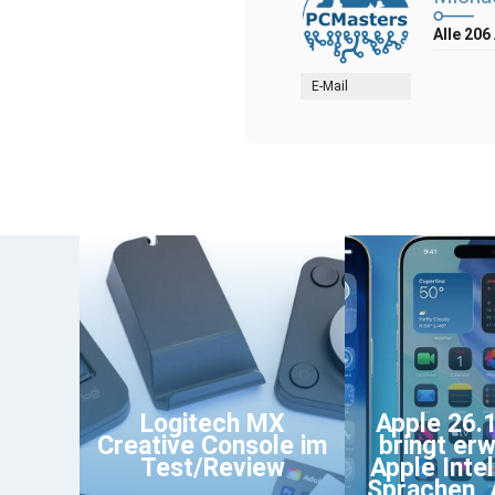
Alle 206
E-Mail
Logitech MX
Apple 26.
Creative Console im
bringt erw
Test/Review
Apple Intel
Sprachen, 