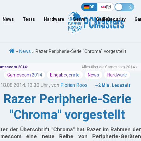
DE
EN
News
Tests
Hardware
Server
Games
IT-Security
Ga
»
News
»
Razer Peripherie-Serie "Chroma" vorgestellt
amescom 2014:
Alles über die Gamescom 2014 »
Gamescom 2014
Eingabegeräte
News
Hardware
18.08.2014, 13:30 Uhr
, von
Florian Roos
~2 Min. Lesezeit
Razer Peripherie-Serie
"Chroma" vorgestellt
ter der Überschrift "Chroma" hat Razer im Rahmen der
mescom eine neue Reihe von Peripherie-Geräten