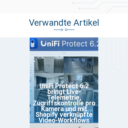
Verwandte Artikel
UniFi Protect 6.2
bringt Live-
Telemetrie,
Zugriffskontrolle pro
Kamera und mit
Shopify verknüpfte
Video-Workflows