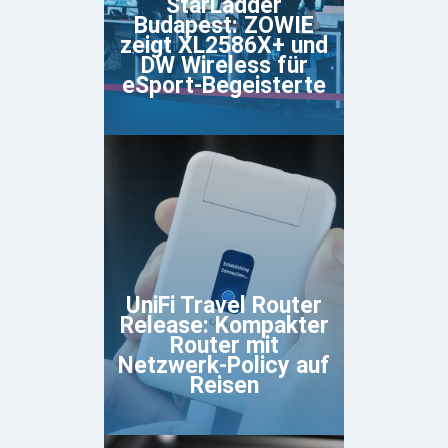
StarLadder
Budapest: ZOWIE
zeigt XL2586X+ und
DW Wireless für
eSport-Begeisterte
UniFi Travel Router
Release: Kompakter
Router mit
Netzwerk-Policy auf
Reisen