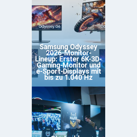
Samsung Odyssey
2026-Monitor-
Lineup: Erster 6K-3D-
Gaming-Monitor und
e-Sport-Displays mit
bis zu 1.040 Hz