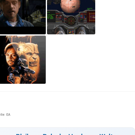
lle: EA