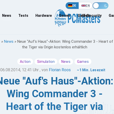
DE
EN
News
Tests
Hardware
Server
Games
IT-Security
Ga
»
News
»
Neue "Auf's Haus"-Aktion: Wing Commander 3 - Heart of
the Tiger via Origin kostenlos erhältlich
Action
Simulation
News
Games
06.08.2014, 12:41 Uhr
, von
Florian Roos
~1 Min. Lesezeit
Neue "Auf's Haus"-Aktion:
Wing Commander 3 -
Heart of the Tiger via