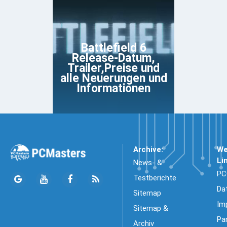
Battlefield 6
Release-Datum,
Trailer,Preise und
alle Neuerungen und
Informationen
Archive:
We
Li
News- &
PC
Testberichte
Da
Sitemap
Im
Sitemap &
Pa
Archiv