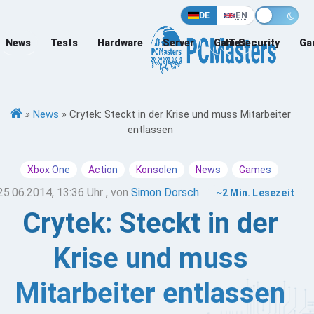
DE
EN
News
Tests
Hardware
Server
Games
IT-Security
Ga
»
News
»
Crytek: Steckt in der Krise und muss Mitarbeiter
entlassen
Xbox One
Action
Konsolen
News
Games
25.06.2014, 13:36 Uhr
, von
Simon Dorsch
~2 Min. Lesezeit
Crytek: Steckt in der
Krise und muss
Mitarbeiter entlassen