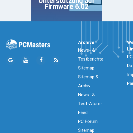
Unterstützung auf
Firmware 6.02
Archive:
We
Li
News- &
PC
Testberichte
Da
Sitemap
Im
Sitemap &
Pa
Archiv
News- &
Test-Atom-
Feed
PC Forum
Sitemap