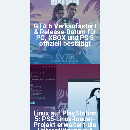
GTA 6 Verkaufsstart
& Release-Datum für
PC, XBOX und PS 5
offiziell bestätigt
Linux auf PlayStation
5: PS5-Linux-loader-
Projekt erweitert die