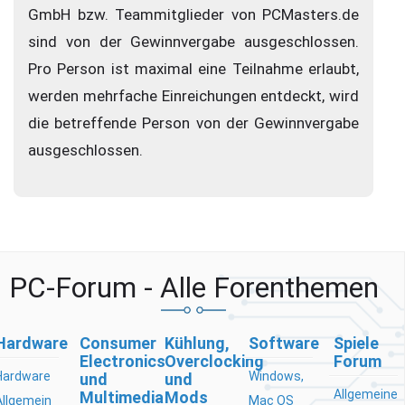
GmbH bzw. Teammitglieder von PCMasters.de
sind von der Gewinnvergabe ausgeschlossen.
Pro Person ist maximal eine Teilnahme erlaubt,
werden mehrfache Einreichungen entdeckt, wird
die betreffende Person von der Gewinnvergabe
ausgeschlossen.
PC-Forum - Alle Forenthemen
Hardware
Consumer
Kühlung,
Software
Spiele
Electronics
Overclocking
Forum
Hardware
Windows,
und
und
Allgemeine
Multimedia
Mods
Allgemein
Mac OS