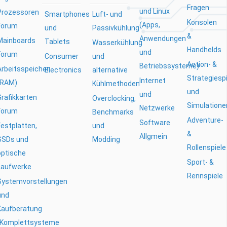
Fragen
und Linux
Prozessoren
Smartphones
Luft- und
Konsolen
(Apps,
Forum
und
Passivkühlung
&
Anwendungen
Mainboards
Tablets
Wasserkühlung
Handhelds
und
Forum
Consumer
und
Action- &
Betriebssysteme)
Arbeitsspeicher
Electronics
alternative
Strategiesp
Internet
(RAM)
Kühlmethoden
und
und
Grafikkarten
Overclocking,
Simulatione
Netzwerke
Forum
Benchmarks
Adventure-
Software
Festplatten,
und
&
Allgmein
SSDs und
Modding
Rollenspiele
optische
Sport- &
Laufwerke
Rennspiele
Systemvorstellungen
und
Kaufberatung
(Komplettsysteme