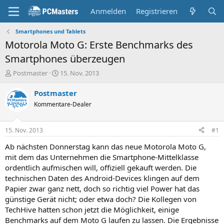
Anmelden
Registrieren
Smartphones und Tablets
Motorola Moto G: Erste Benchmarks des
Smartphones überzeugen
E
E
Postmaster
15. Nov. 2013
r
r
s
s
Postmaster
t
t
Kommentare-Dealer
e
e
l
l
l
l
15. Nov. 2013
#1
e
t
r
a
Ab nächsten Donnerstag kann das neue Motorola Moto G,
m
mit dem das Unternehmen die Smartphone-Mittelklasse
ordentlich aufmischen will, offiziell gekauft werden. Die
technischen Daten des Android-Devices klingen auf dem
Papier zwar ganz nett, doch so richtig viel Power hat das
günstige Gerät nicht; oder etwa doch? Die Kollegen von
TechHive hatten schon jetzt die Möglichkeit, einige
Benchmarks auf dem Moto G laufen zu lassen. Die Ergebnisse