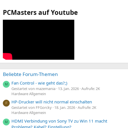
PCMasters auf Youtube
Beliebte Forum-Themen
Fan Control - wie geht das?;)
M
Gestartet von mazemania
13. Jan. 2026
Aufrufe: 2K
Hardware Allgemein
HP-Drucker will nicht normal einschalten
F
Gestartet von FFGorcky
18. Jan. 2026
Aufrufe: 2K
Hardware Allgemein
HDMI Verbindung von Sony TV zu Win 11 macht
M
Probleme? Kabel? Einstellung?