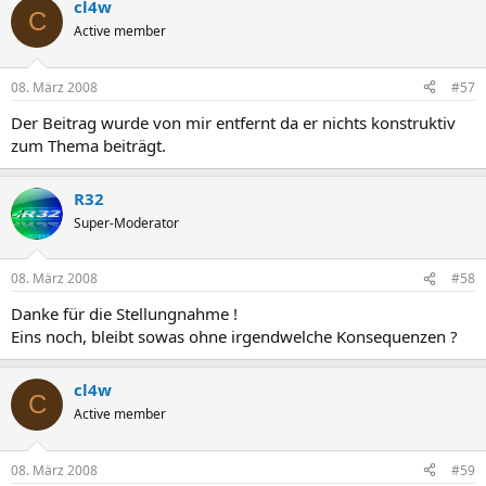
cl4w
C
Active member
08. März 2008
#57
Der Beitrag wurde von mir entfernt da er nichts konstruktiv
zum Thema beiträgt.
R32
Super-Moderator
08. März 2008
#58
Danke für die Stellungnahme !
Eins noch, bleibt sowas ohne irgendwelche Konsequenzen ?
cl4w
C
Active member
08. März 2008
#59