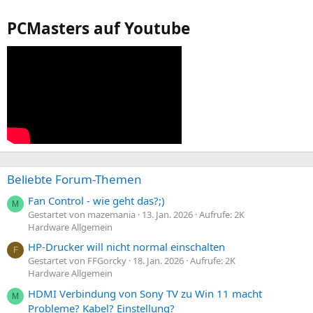
PCMasters auf Youtube
Beliebte Forum-Themen
Fan Control - wie geht das?;)
M
Gestartet von mazemania
13. Jan. 2026
Aufrufe: 2K
Hardware Allgemein
HP-Drucker will nicht normal einschalten
F
Gestartet von FFGorcky
18. Jan. 2026
Aufrufe: 2K
Hardware Allgemein
HDMI Verbindung von Sony TV zu Win 11 macht
M
Probleme? Kabel? Einstellung?