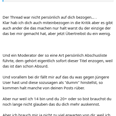
den User darauf hinweise, das er sich mal Gedanken machen sollte
über das was er da tut, und dann eine extremst arrogante Antwort
im Sinne von du hättest besseres zu tun als mit mir zu diskutieren,
kommt, dann biste halt auf meiner persönlichen Abschussliste.
Der Thread war nicht persönlich auf dich bezogen... .
Klar hab ich dich auch miteinbezogen in die Kritik aber es gibt
In deinem Alter sich so weit aus dem Fenster zu lehnen ist keine
auch ander die das machen nur halt warst du der einzige der
gute Idee.
das bei mir gemacht hat, aber jetzt Übertreibst du ein wenig.
Und ein Moderator der so eine Art persönlich Abschusliste
führte, dem gehört eigentlich sofort dieser Titel enzogen, weil
das ist dan schon Absurd.
Und vorallem bei dir fällt mir auf das du was gegen Jüngere
User hast und diese sozusagen als "dumm" hinstellst, so
kommen halt manche von deinen Posts rüber.
Aber nur weil ich 14 bin und du 20+ oder so bist brauchst du
noch lange nicht glauben das du dich mehr auskennst.
Aber ich brauch mir ja nicht zu viel erwarten von dir, weil ich