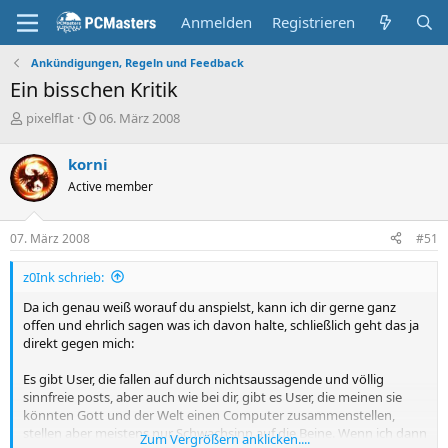
Anmelden
Registrieren
Ankündigungen, Regeln und Feedback
Ein bisschen Kritik
E
E
pixelflat
06. März 2008
r
r
s
s
korni
t
t
Active member
e
e
l
l
l
l
07. März 2008
#51
e
t
r
a
z0Ink schrieb:
m
Da ich genau weiß worauf du anspielst, kann ich dir gerne ganz
offen und ehrlich sagen was ich davon halte, schließlich geht das ja
direkt gegen mich:
Es gibt User, die fallen auf durch nichtsaussagende und völlig
sinnfreie posts, aber auch wie bei dir, gibt es User, die meinen sie
könnten Gott und der Welt einen Computer zusammenstellen,
stellen aber meistens nur Schwachsinn auf die Beine. Wenn ich dann
Zum Vergrößern anklicken....