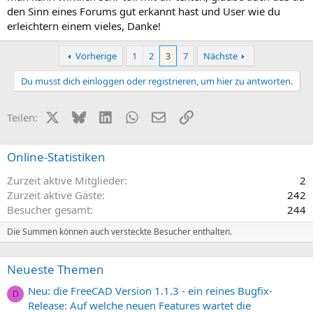
den Sinn eines Forums gut erkannt hast und User wie du
erleichtern einem vieles, Danke!
Vorherige
1
2
3
7
Nächste
Du musst dich einloggen oder registrieren, um hier zu antworten.
X (Twitter)
Bluesky
LinkedIn
WhatsApp
E-Mail
Link
Teilen:
Online-Statistiken
Zurzeit aktive Mitglieder
2
Zurzeit aktive Gäste
242
Besucher gesamt
244
Die Summen können auch versteckte Besucher enthalten.
Neueste Themen
Neu: die FreeCAD Version 1.1.3 - ein reines Bugfix-
D
Release: Auf welche neuen Features wartet die