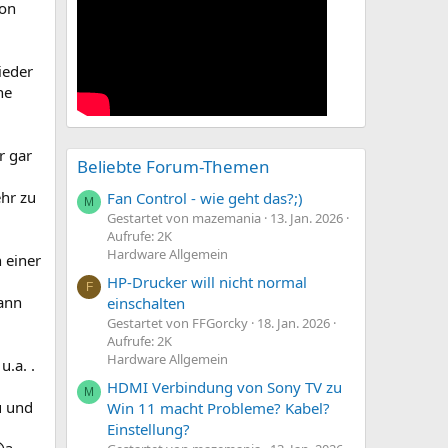
von
ieder
ne
r gar
Beliebte Forum-Themen
ehr zu
Fan Control - wie geht das?;)
M
Gestartet von mazemania
13. Jan. 2026
Aufrufe: 2K
Hardware Allgemein
 einer
HP-Drucker will nicht normal
F
kann
einschalten
Gestartet von FFGorcky
18. Jan. 2026
Aufrufe: 2K
Hardware Allgemein
u.a. .
HDMI Verbindung von Sony TV zu
M
u und
Win 11 macht Probleme? Kabel?
Einstellung?