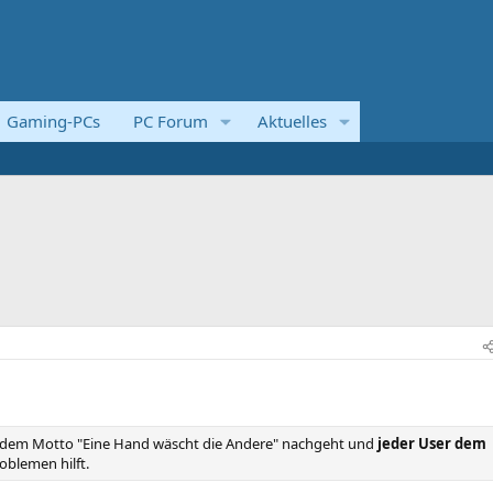
Gaming-PCs
PC Forum
Aktuelles
e dem Motto "Eine Hand wäscht die Andere" nachgeht und
jeder User dem
oblemen hilft.