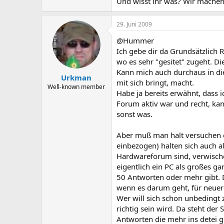
Und wisst ihr was? Wir machen 
29. Juni 2009
@Hummer
Ich gebe dir da Grundsätzlich
wo es sehr "gesitet" zugeht. Di
Kann mich auch durchaus in die
Urkman
mit sich bringt, macht.
Well-known member
Habe ja bereits erwähnt, dass 
Forum aktiv war und recht, kan
sonst was.
Aber muß man halt versuchen d
einbezogen) halten sich auch al
Hardwareforum sind, verwische
eigentlich ein PC als großes 
50 Antworten oder mehr gibt. D
wenn es darum geht, für neuere
Wer will sich schon unbedingt
richtig sein wird. Da steht de
Antworten die mehr ins detei 