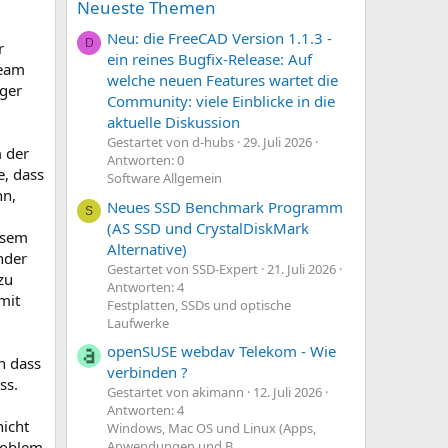
Neueste Themen
Neu: die FreeCAD Version 1.1.3 -
D
r
ein reines Bugfix-Release: Auf
Team
welche neuen Features wartet die
iger
Community: viele Einblicke in die
aktuelle Diskussion
Gestartet von d-hubs
29. Juli 2026
 der
Antworten: 0
e, dass
Software Allgemein
nn,
Neues SSD Benchmark Programm
S
(AS SSD und CrystalDiskMark
esem
Alternative)
nder
Gestartet von SSD-Expert
21. Juli 2026
zu
Antworten: 4
mit
Festplatten, SSDs und optische
Laufwerke
openSUSE webdav Telekom - Wie
n dass
verbinden ?
ss.
Gestartet von akimann
12. Juli 2026
Antworten: 4
nicht
Windows, Mac OS und Linux (Apps,
Anwendungen und B
roblem