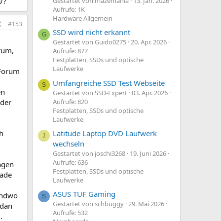

?
Gestartet von mazemania
13. Jan. 2026
Aufrufe: 1K
Hardware Allgemein
#153
SSD wird nicht erkannt
G
Gestartet von Guido0275
20. Apr. 2026
rum,
Aufrufe: 877
Festplatten, SSDs und optische
Laufwerke
 Forum
Umfangreiche SSD Test Webseite
S
en
Gestartet von SSD-Expert
03. Apr. 2026
Aufrufe: 820
oder
Festplatten, SSDs und optische
Laufwerke
h
Latitude Laptop DVD Laufwerk
J
wechseln
Gestartet von joschi3268
19. Juni 2026
Aufrufe: 636
agen
Festplatten, SSDs und optische
rade
Laufwerke
ASUS TUF Gaming
endwo
S
Gestartet von schbuggy
29. Mai 2026
 dan
Aufrufe: 532
.