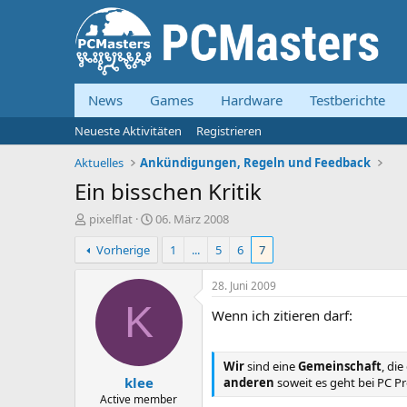
News
Games
Hardware
Testberichte
Neueste Aktivitäten
Registrieren
Aktuelles
Ankündigungen, Regeln und Feedback
Ein bisschen Kritik
E
E
pixelflat
06. März 2008
r
r
Vorherige
1
...
5
6
7
s
s
t
t
e
e
28. Juni 2009
l
l
K
Wenn ich zitieren darf:
l
l
e
t
r
a
m
Wir
sind eine
Gemeinschaft
, di
klee
anderen
soweit es geht bei PC Pr
Active member