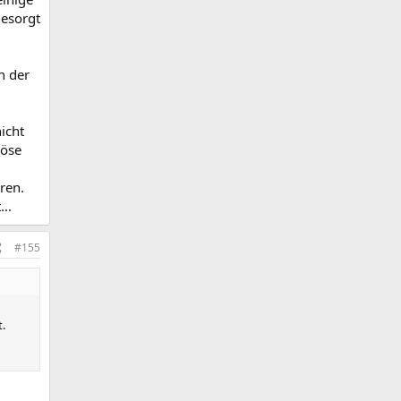
gesorgt
h der
icht
böse
ren.
..
#155
.