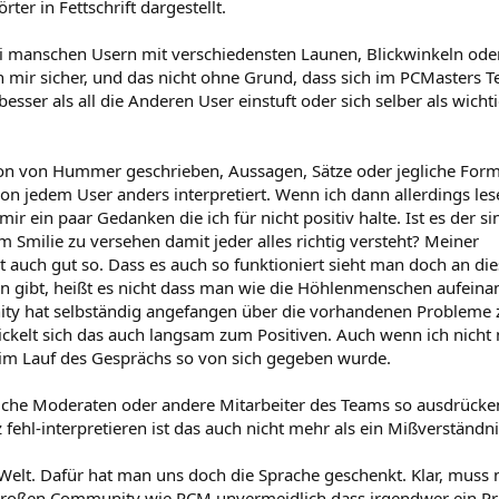
er in Fettschrift dargestellt.
ei manschen Usern mit verschiedensten Launen, Blickwinkeln ode
h mir sicher, und das nicht ohne Grund, dass sich im PCMasters 
esser als all die Anderen User einstuft oder sich selber als wicht
hon von Hummer geschrieben, Aussagen, Sätze oder jegliche Form
von jedem User anders interpretiert. Wenn ich dann allerdings les
ir ein paar Gedanken die ich für nicht positiv halte. Ist es der si
 Smilie zu versehen damit jeder alles richtig versteht? Meiner
t auch gut so. Dass es auch so funktioniert sieht man doch an di
en gibt, heißt es nicht dass man wie die Höhlenmenschen aufeina
ty hat selbständig angefangen über die vorhandenen Probleme 
ckelt sich das auch langsam zum Positiven. Auch wenn ich nicht 
im Lauf des Gesprächs so von sich gegeben wurde.
lche Moderaten oder andere Mitarbeiter des Teams so ausdrücke
fehl-interpretieren ist das auch nicht mehr als ein Mißverständni
Welt. Dafür hat man uns doch die Sprache geschenkt. Klar, muss 
ner großen Community wie PCM unvermeidlich dass irgendwer ein P