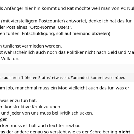
 als Anfänger hier hin kommt und Rat möchte weil man von PC Nul
it vierstelligem Postcounter) antwortet, denke ich hat das für
er Post eines "Otto-Normal Users".
en fühlen: Entschuldigung, soll auf niemand abzielen)
h tunlichst vermieden werden.
bt wahrscheinlich auch noch das Politiker nicht nach Geld und Ma
 Volk tun.
r auf ihren "höheren Status" etwas ein. Zumindest kommt es so rüber.
 am Job, manchmal muss ein Mod vielleicht auch das tun was er
.
 was er zu tun hat.
m konstruktive Kritik zu üben.
ik und jeder von uns muss bei Kritik schlucken.
ger.
cken muss ist halt auch leichter reizbar.
was der andere genau so versteht wie es der Schreiberling
nicht