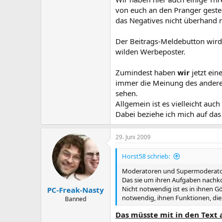
von euch an den Pranger geste
das Negatives nicht überhand 
Der Beitrags-Meldebutton wird 
wilden Werbeposter.
Zumindest haben
wir
jetzt ei
immer die Meinung des anderen 
sehen.
Allgemein ist es vielleicht auc
Dabei beziehe ich mich auf das 
29. Juni 2009
Horst58 schrieb:
Moderatoren und Supermoderator
Das sie um ihren Aufgaben nachk
Nicht notwendig ist es in ihnen G
PC-Freak-Nasty
notwendig, ihnen Funktionen, die 
Banned
Das müsste mit in den Text a