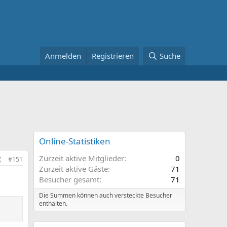
Anmelden
Registrieren
Suche
Online-Statistiken
Zurzeit aktive Mitglieder
0
#151
Zurzeit aktive Gäste
71
Besucher gesamt
71
Die Summen können auch versteckte Besucher
enthalten.