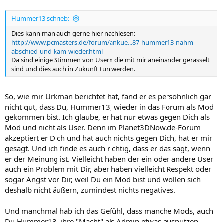
Hummer13 schrieb:
Dies kann man auch gerne hier nachlesen:
http://www.pcmasters.de/forum/ankue...87-hummer13-nahm-
abschied-und-kam-wieder.html
Da sind einige Stimmen von Usern die mit mir aneinander gerasselt
sind und dies auch in Zukunft tun werden.
So, wie mir Urkman berichtet hat, fand er es persöhnlich gar
nicht gut, dass Du, Hummer13, wieder in das Forum als Mod
gekommen bist. Ich glaube, er hat nur etwas gegen Dich als
Mod und nicht als User. Denn im Planet3DNow.de-Forum
akzeptiert er Dich und hat auch nichts gegen Dich, hat er mir
gesagt. Und ich finde es auch richtig, dass er das sagt, wenn
er der Meinung ist. Vielleicht haben der ein oder andere User
auch ein Problem mit Dir, aber haben vielleicht Respekt oder
sogar Angst vor Dir, weil Du ein Mod bist und wollen sich
deshalb nicht äußern, zumindest nichts negatives.
Und manchmal hab ich das Gefühl, dass manche Mods, auch
Du Hummer13, ihre "Macht" als Admin etwas ausnutzen.