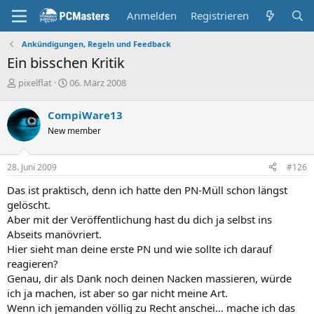
Anmelden
Registrieren
Ankündigungen, Regeln und Feedback
Ein bisschen Kritik
E
E
pixelflat
06. März 2008
r
r
s
s
CompiWare13
t
t
New member
e
e
l
l
l
l
28. Juni 2009
#126
e
t
r
a
Das ist praktisch, denn ich hatte den PN-Müll schon längst
m
gelöscht.
Aber mit der Veröffentlichung hast du dich ja selbst ins
Abseits manövriert.
Hier sieht man deine erste PN und wie sollte ich darauf
reagieren?
Genau, dir als Dank noch deinen Nacken massieren, würde
ich ja machen, ist aber so gar nicht meine Art.
Wenn ich jemanden völlig zu Recht anschei... mache ich das