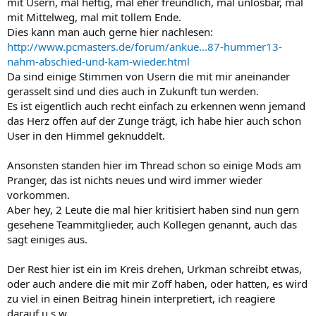
mit Usern, mal heftig, mal eher freundlich, mal unlösbar, mal
mit Mittelweg, mal mit tollem Ende.
Dies kann man auch gerne hier nachlesen:
http://www.pcmasters.de/forum/ankue...87-hummer13-
nahm-abschied-und-kam-wieder.html
Da sind einige Stimmen von Usern die mit mir aneinander
gerasselt sind und dies auch in Zukunft tun werden.
Es ist eigentlich auch recht einfach zu erkennen wenn jemand
das Herz offen auf der Zunge trägt, ich habe hier auch schon
User in den Himmel geknuddelt.
Ansonsten standen hier im Thread schon so einige Mods am
Pranger, das ist nichts neues und wird immer wieder
vorkommen.
Aber hey, 2 Leute die mal hier kritisiert haben sind nun gern
gesehene Teammitglieder, auch Kollegen genannt, auch das
sagt einiges aus.
Der Rest hier ist ein im Kreis drehen, Urkman schreibt etwas,
oder auch andere die mit mir Zoff haben, oder hatten, es wird
zu viel in einen Beitrag hinein interpretiert, ich reagiere
darauf u.s.w.