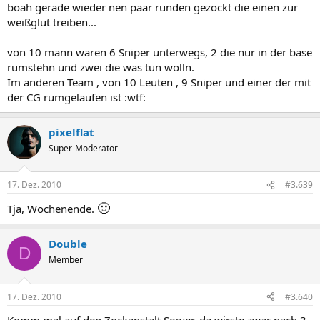
boah gerade wieder nen paar runden gezockt die einen zur
weißglut treiben...
von 10 mann waren 6 Sniper unterwegs, 2 die nur in der base
rumstehn und zwei die was tun wolln.
Im anderen Team , von 10 Leuten , 9 Sniper und einer der mit
der CG rumgelaufen ist :wtf:
pixelflat
Super-Moderator
17. Dez. 2010
#3.639
🙂
Tja, Wochenende.
Double
D
Member
17. Dez. 2010
#3.640
Komm mal auf den Zockanstalt Server, da wirste zwar nach 3