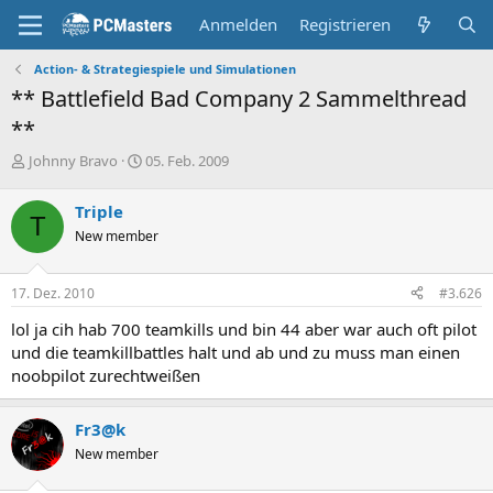
Anmelden
Registrieren
Action- & Strategiespiele und Simulationen
** Battlefield Bad Company 2 Sammelthread
**
E
E
Johnny Bravo
05. Feb. 2009
r
r
s
s
Triple
t
t
T
New member
e
e
l
l
l
l
17. Dez. 2010
#3.626
e
t
r
a
lol ja cih hab 700 teamkills und bin 44 aber war auch oft pilot
m
und die teamkillbattles halt und ab und zu muss man einen
noobpilot zurechtweißen
Fr3@k
New member