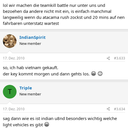
lol wir machen die teamkill battle nur unter uns und
bezoehen da andere nicht mit ein, is einfach manchmal
langweilig wenn du atacama rush zockst und 20 mins auf nen
fahrbaren unterstatz wartest
IndianSpirit
New member
17. Dez. 2010
#3.633
so, ich hab vietnam gekauft.
😀
😉
der key kommt morgen und dann gehts los.
Triple
T
New member
17. Dez. 2010
#3.634
sag dann wie es ist indian u8nd besonders wichtig welche
😀
light vehicles es gibt