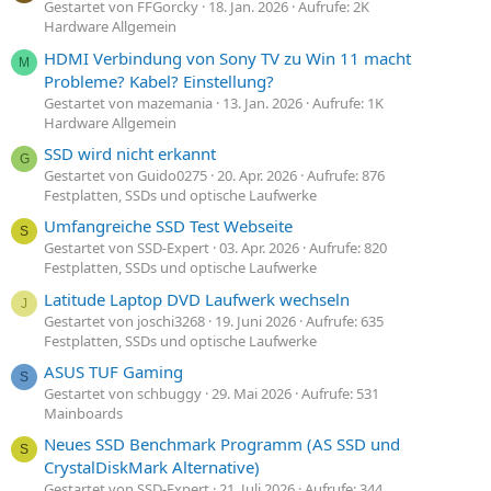
Gestartet von FFGorcky
18. Jan. 2026
Aufrufe: 2K
Hardware Allgemein
HDMI Verbindung von Sony TV zu Win 11 macht
M
Probleme? Kabel? Einstellung?
Gestartet von mazemania
13. Jan. 2026
Aufrufe: 1K
Hardware Allgemein
SSD wird nicht erkannt
G
Gestartet von Guido0275
20. Apr. 2026
Aufrufe: 876
Festplatten, SSDs und optische Laufwerke
Umfangreiche SSD Test Webseite
S
Gestartet von SSD-Expert
03. Apr. 2026
Aufrufe: 820
Festplatten, SSDs und optische Laufwerke
Latitude Laptop DVD Laufwerk wechseln
J
Gestartet von joschi3268
19. Juni 2026
Aufrufe: 635
Festplatten, SSDs und optische Laufwerke
ASUS TUF Gaming
S
Gestartet von schbuggy
29. Mai 2026
Aufrufe: 531
Mainboards
Neues SSD Benchmark Programm (AS SSD und
S
CrystalDiskMark Alternative)
Gestartet von SSD-Expert
21. Juli 2026
Aufrufe: 344