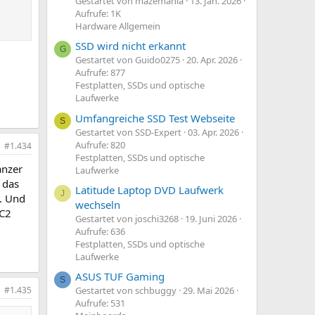
Gestartet von mazemania
13. Jan. 2026
Aufrufe: 1K
Hardware Allgemein
SSD wird nicht erkannt
G
Gestartet von Guido0275
20. Apr. 2026
Aufrufe: 877
Festplatten, SSDs und optische
Laufwerke
Umfangreiche SSD Test Webseite
S
Gestartet von SSD-Expert
03. Apr. 2026
Aufrufe: 820
#1.434
Festplatten, SSDs und optische
anzer
Laufwerke
 das
Latitude Laptop DVD Laufwerk
J
s. Und
wechseln
BC2
Gestartet von joschi3268
19. Juni 2026
Aufrufe: 636
Festplatten, SSDs und optische
Laufwerke
ASUS TUF Gaming
S
#1.435
Gestartet von schbuggy
29. Mai 2026
Aufrufe: 531