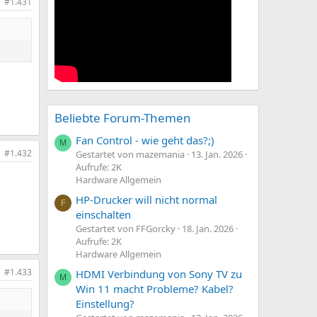
#1.431
Beliebte Forum-Themen
Fan Control - wie geht das?;)
M
#1.432
Gestartet von mazemania
13. Jan. 2026
Aufrufe: 2K
Hardware Allgemein
HP-Drucker will nicht normal
F
einschalten
Gestartet von FFGorcky
18. Jan. 2026
Aufrufe: 2K
Hardware Allgemein
#1.433
HDMI Verbindung von Sony TV zu
M
Win 11 macht Probleme? Kabel?
Einstellung?