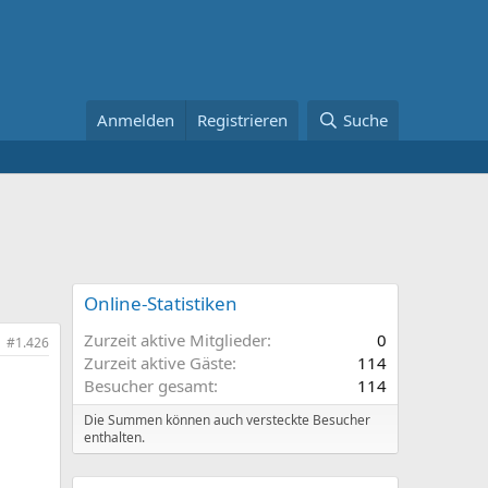
Anmelden
Registrieren
Suche
Online-Statistiken
Zurzeit aktive Mitglieder
0
#1.426
Zurzeit aktive Gäste
114
Besucher gesamt
114
Die Summen können auch versteckte Besucher
enthalten.