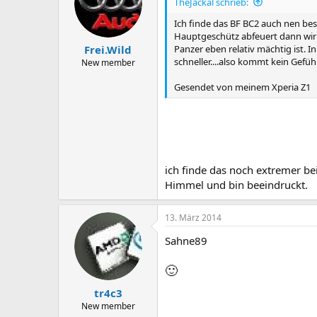
TheJackal schrieb:
Ich finde das BF BC2 auch nen bes
Hauptgeschütz abfeuert dann wirb
Panzer eben relativ mächtig ist. I
Frei.Wild
schneller....also kommt kein Gefüh
New member
Gesendet von meinem Xperia Z1
ich finde das noch extremer bei
Himmel und bin beeindruckt.
13. März 2014
Sahne89
🙂
tr4c3
New member