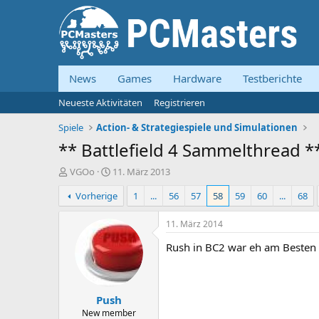
News
Games
Hardware
Testberichte
Neueste Aktivitäten
Registrieren
Spiele
Action- & Strategiespiele und Simulationen
** Battlefield 4 Sammelthread *
E
E
VGOo
11. März 2013
r
r
Vorherige
1
...
56
57
58
59
60
...
68
s
s
t
t
e
e
11. März 2014
l
l
Rush in BC2 war eh am Besten
l
l
e
t
r
a
m
Push
New member