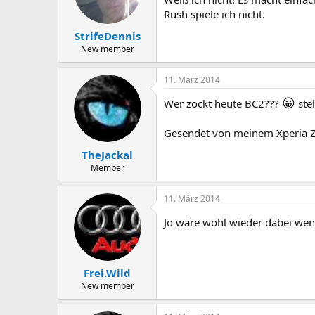
Rush spiele ich nicht.
StrifeDennis
New member
11. März 2014
😀
Wer zockt heute BC2???
ste
Gesendet von meinem Xperia 
TheJackal
Member
11. März 2014
Jo wäre wohl wieder dabei wen
Frei.Wild
New member