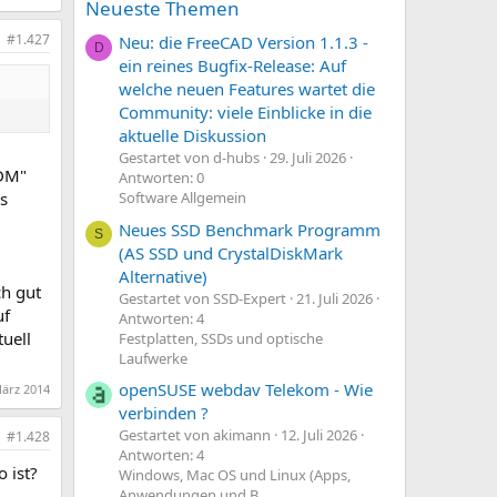
Neueste Themen
#1.427
Neu: die FreeCAD Version 1.1.3 -
D
ein reines Bugfix-Release: Auf
welche neuen Features wartet die
Community: viele Einblicke in die
aktuelle Diskussion
Gestartet von d-hubs
29. Juli 2026
TDM"
Antworten: 0
as
Software Allgemein
Neues SSD Benchmark Programm
S
(AS SSD und CrystalDiskMark
Alternative)
ch gut
Gestartet von SSD-Expert
21. Juli 2026
uf
Antworten: 4
tuell
Festplatten, SSDs und optische
Laufwerke
openSUSE webdav Telekom - Wie
März 2014
verbinden ?
Gestartet von akimann
12. Juli 2026
#1.428
Antworten: 4
 ist?
Windows, Mac OS und Linux (Apps,
Anwendungen und B