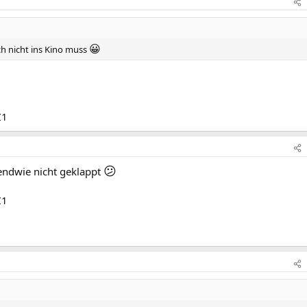
😀
ch nicht ins Kino muss
Z1
😕
endwie nicht geklappt
Z1