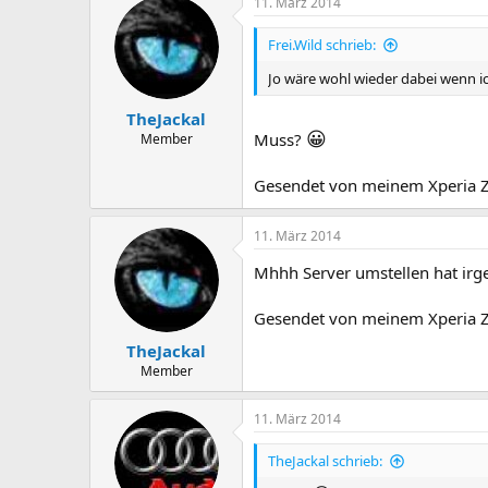
11. März 2014
Frei.Wild schrieb:
Jo wäre wohl wieder dabei wenn i
TheJackal
😀
Muss?
Member
Gesendet von meinem Xperia 
11. März 2014
Mhhh Server umstellen hat irg
Gesendet von meinem Xperia 
TheJackal
Member
11. März 2014
TheJackal schrieb: