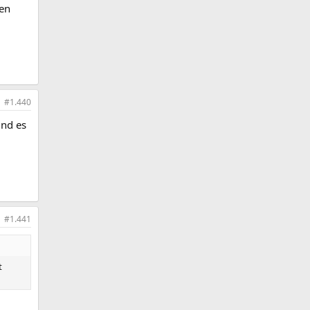
ten
#1.440
und es
#1.441
t