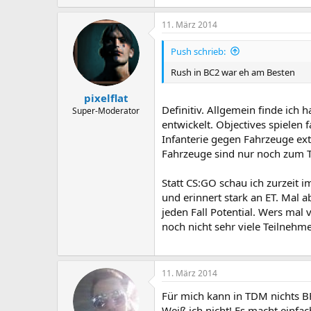
11. März 2014
Push schrieb:
Rush in BC2 war eh am Besten
pixelflat
Definitiv. Allgemein finde ich
Super-Moderator
entwickelt. Objectives spielen f
Infanterie gegen Fahrzeuge ex
Fahrzeuge sind nur noch zum T
Statt CS:GO schau ich zurzeit i
und erinnert stark an ET. Mal a
jeden Fall Potential. Wers mal v
noch nicht sehr viele Teilnehmer
11. März 2014
Für mich kann in TDM nichts BF
Weiß ich nicht! Es macht einfa