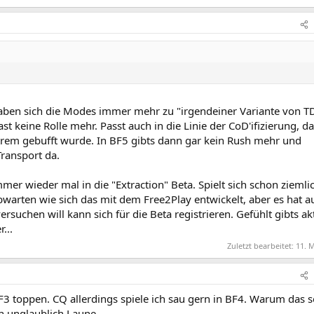
 haben sich die Modes immer mehr zu "irgendeiner Variante von 
ast keine Rolle mehr. Passt auch in die Linie der CoD'ifizierung, d
trem gebufft wurde. In BF5 gibts dann gar kein Rush mehr und
ransport da.
mmer wieder mal in die "Extraction" Beta. Spielt sich schon ziemli
bwarten wie sich das mit dem Free2Play entwickelt, aber es hat a
ersuchen will kann sich für die Beta registrieren. Gefühlt gibts ak
...
Zuletzt bearbeitet:
11. 
3 toppen. CQ allerdings spiele ich sau gern in BF4. Warum das so
ch unglaublich Laune.