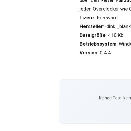
über den Reiter Valida
jeden Overclocker wie 
Lizenz
: Freeware
Hersteller
: <link _bla
Dateigröße
: 410 Kb
Betriebssystem:
Windo
Version:
0.4.4
Keinen Test, kei