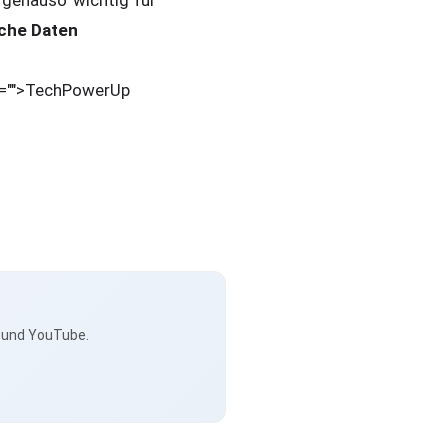
 genauso wichtig für
che Daten
p:="">TechPowerUp
s und YouTube.