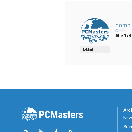
compi
Alle 178
E-Mail
Arc
News
Sit