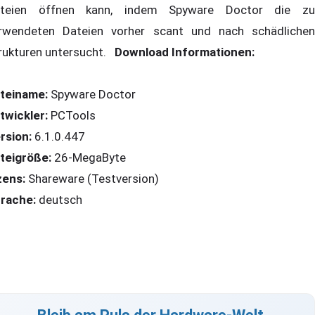
teien öffnen kann, indem Spyware Doctor die zu
rwendeten Dateien vorher scant und nach schädlichen
rukturen untersucht.
Download Informationen:
teiname:
Spyware Doctor
twickler:
PCTools
rsion:
6.1.0.447
teigröße:
26-MegaByte
zens:
Shareware (Testversion)
rache:
deutsch