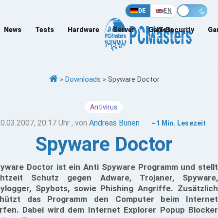
DE
EN
News
Tests
Hardware
Server
Games
IT-Security
Ga
»
Downloads
»
Spyware Doctor
Antivirus
0.03.2007, 20:17 Uhr
, von
Andreas Bunen
~1 Min. Lesezeit
Spyware Doctor
yware Doctor ist ein Anti Spyware Programm und stellt
htzeit Schutz gegen Adware, Trojaner, Spyware,
ylogger, Spybots, sowie Phishing Angriffe. Zusätzlich
hützt das Programm den Computer beim Internet
rfen. Dabei wird dem Internet Explorer Popup Blocker