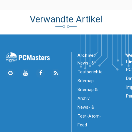
Verwandte Artikel
Archive:
We
Li
News- &
PC
Testberichte
Da
Sitemap
Im
Sitemap &
Pa
Archiv
News- &
Test-Atom-
Feed