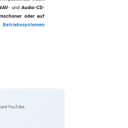
WAV
- und
Audio-CD
-
rmschoner oder auf
en
Betriebssystemen
s und YouTube.