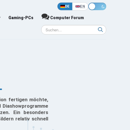
DE
EN
y
Gaming-PCs
Computer Forum
L
ion fertigen möchte,
nd Diashowprogramme
tzen. Ein besonders
dern relativ schnell