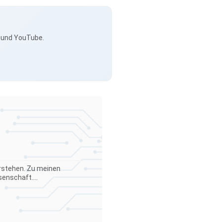
s und YouTube.
verstehen. Zu meinen
enschaft....