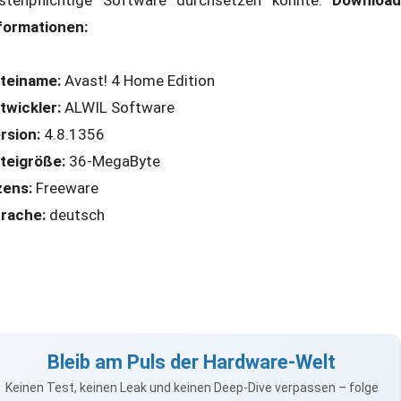
formationen:
teiname:
Avast! 4 Home Edition
twickler:
ALWIL Software
rsion:
4.8.1356
teigröße:
36-MegaByte
zens:
Freeware
rache:
deutsch
Bleib am Puls der Hardware-Welt
Keinen Test, keinen Leak und keinen Deep-Dive verpassen – folge