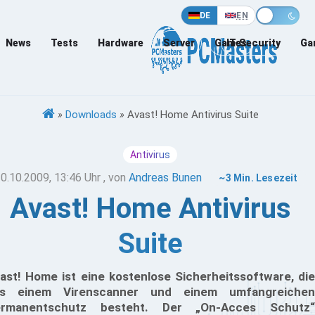
DE
EN
News
Tests
Hardware
Server
Games
IT-Security
Ga
»
Downloads
»
Avast! Home Antivirus Suite
Antivirus
0.10.2009, 13:46 Uhr
, von
Andreas Bunen
~3 Min. Lesezeit
Avast! Home Antivirus
Suite
ast! Home ist eine kostenlose Sicherheitssoftware, die
us einem Virenscanner und einem umfangreichen
ermanentschutz besteht. Der „On-Acces Schutz“