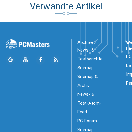
Verwandte Artikel
Archive:
We
Li
News- &
PC
Testberichte
Da
Sitemap
Im
Sitemap &
Pa
Archiv
News- &
Test-Atom-
Feed
PC Forum
Sitemap