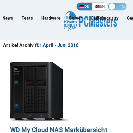
DE
EN
News
Tests
Hardware
Server
Games
IT-Security
Ga
Artikel Archiv
für April - Juni 2016
WD My Cloud NAS Markübersicht