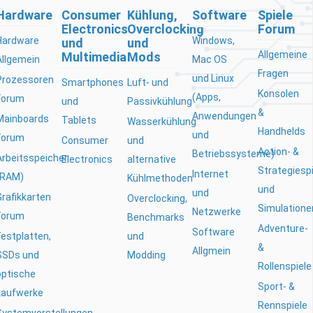
Hardware
Consumer
Kühlung,
Software
Spiele
Electronics
Overclocking
Forum
Hardware
Windows,
und
und
Allgemeine
Multimedia
Mods
Allgemein
Mac OS
Fragen
und Linux
Prozessoren
Smartphones
Luft- und
Konsolen
(Apps,
Forum
und
Passivkühlung
&
Anwendungen
Mainboards
Tablets
Wasserkühlung
Handhelds
und
Forum
Consumer
und
Action- &
Betriebssysteme)
Arbeitsspeicher
Electronics
alternative
Strategiesp
Internet
(RAM)
Kühlmethoden
und
und
Grafikkarten
Overclocking,
Simulatione
Netzwerke
Forum
Benchmarks
Adventure-
Software
Festplatten,
und
&
Allgmein
SSDs und
Modding
Rollenspiele
optische
Sport- &
Laufwerke
Rennspiele