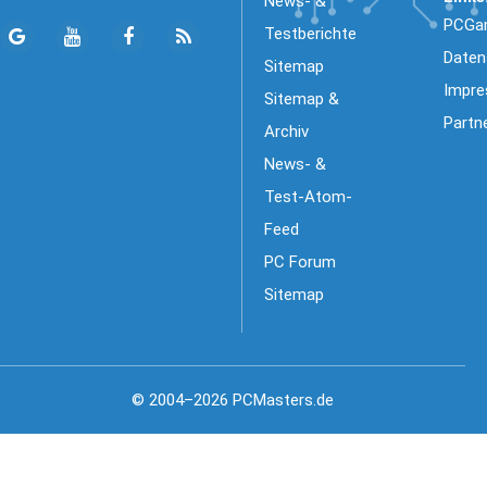
News- &
PCGa
Testberichte
Daten
Sitemap
Impr
Sitemap &
Partn
Archiv
News- &
Test-Atom-
Feed
PC Forum
Sitemap
© 2004–2026 PCMasters.de