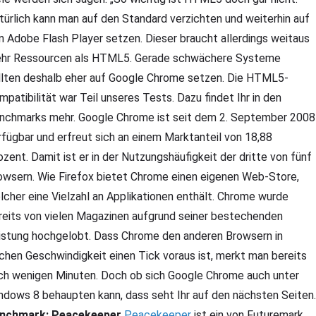
türlich kann man auf den Standard verzichten und weiterhin auf
n Adobe Flash Player setzen. Dieser braucht allerdings weitaus
hr Ressourcen als HTML5. Gerade schwächere Systeme
llten deshalb eher auf Google Chrome setzen. Die HTML5-
mpatibilität war Teil unseres Tests. Dazu findet Ihr in den
nchmarks mehr. Google Chrome ist seit dem 2. September 2008
rfügbar und erfreut sich an einem Marktanteil von 18,88
ozent. Damit ist er in der Nutzungshäufigkeit der dritte von fünf
owsern. Wie Firefox bietet Chrome einen eigenen Web-Store,
lcher eine Vielzahl an Applikationen enthält. Chrome wurde
reits von vielen Magazinen aufgrund seiner bestechenden
istung hochgelobt. Dass Chrome den anderen Browsern in
chen Geschwindigkeit einen Tick voraus ist, merkt man bereits
ch wenigen Minuten. Doch ob sich Google Chrome auch unter
ndows 8 behaupten kann, dass seht Ihr auf den nächsten Seiten.
nchmark: Peacekeeper
Peacekeeper
ist ein von Futuremark