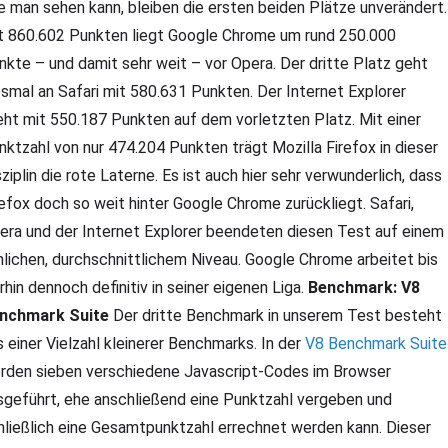
e man sehen kann, bleiben die ersten beiden Plätze unverändert.
t 860.602 Punkten liegt Google Chrome um rund 250.000
nkte – und damit sehr weit – vor Opera. Der dritte Platz geht
esmal an Safari mit 580.631 Punkten. Der Internet Explorer
eht mit 550.187 Punkten auf dem vorletzten Platz. Mit einer
nktzahl von nur 474.204 Punkten trägt Mozilla Firefox in dieser
sziplin die rote Laterne. Es ist auch hier sehr verwunderlich, dass
refox doch so weit hinter Google Chrome zurückliegt. Safari,
era und der Internet Explorer beendeten diesen Test auf einem
nlichen, durchschnittlichem Niveau. Google Chrome arbeitet bis
erhin dennoch definitiv in seiner eigenen Liga.
Benchmark: V8
nchmark Suite
Der dritte Benchmark in unserem Test besteht
s einer Vielzahl kleinerer Benchmarks. In der
V8 Benchmark Suite
rden sieben verschiedene Javascript-Codes im Browser
sgeführt, ehe anschließend eine Punktzahl vergeben und
hließlich eine Gesamtpunktzahl errechnet werden kann. Dieser