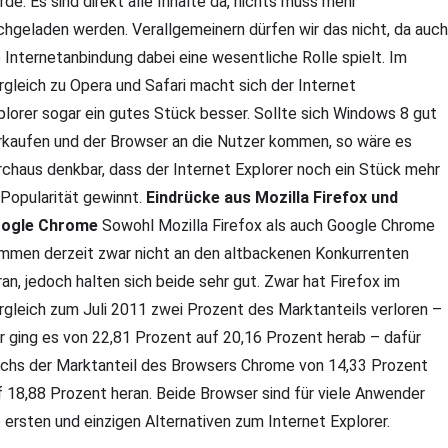
rde: Es sind direkt alle Inhalte da, nichts muss mehr
chgeladen werden. Verallgemeinern dürfen wir das nicht, da auch
e Internetanbindung dabei eine wesentliche Rolle spielt. Im
rgleich zu Opera und Safari macht sich der Internet
plorer sogar ein gutes Stück besser. Sollte sich Windows 8 gut
rkaufen und der Browser an die Nutzer kommen, so wäre es
rchaus denkbar, dass der Internet Explorer noch ein Stück mehr
 Popularität gewinnt.
Eindrücke aus Mozilla Firefox und
ogle Chrome
Sowohl Mozilla Firefox als auch Google Chrome
mmen derzeit zwar nicht an den altbackenen Konkurrenten
ran, jedoch halten sich beide sehr gut. Zwar hat Firefox im
rgleich zum Juli 2011 zwei Prozent des Marktanteils verloren –
er ging es von 22,81 Prozent auf 20,16 Prozent herab – dafür
chs der Marktanteil des Browsers Chrome von 14,33 Prozent
f 18,88 Prozent heran. Beide Browser sind für viele Anwender
e ersten und einzigen Alternativen zum Internet Explorer.