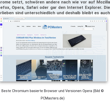
rome setzt, schwören andere nach wie vor auf Mozilla
refox, Opera, Safari oder gar den Internet Explorer. Die
rlieben sind unterschiedlich und deshalb bleibt es auch
dem selbst überlassen, welchen Browser man denn
rwenden möchte. Über eines kann man sich jedoch nicht
reiten: Mit Hilfe von Benchmarks, also umfassenden
tomatischen Leistungstests, lässt sich nachweisen,
lcher Internet-Browser am meisten Leistung bietet.
d genau das wollen wir Euch in diesem Bericht erläutern.
Beste Chromium basierte Browser und Versionen Opera (Bild ©
PCMasters.de)