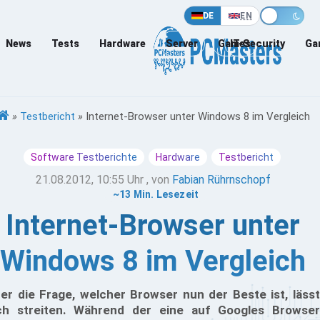
DE
EN
News
Tests
Hardware
Server
Games
IT-Security
Ga
»
Testbericht
»
Internet-Browser unter Windows 8 im Vergleich
Software Testberichte
Hardware
Testbericht
21.08.2012, 10:55 Uhr
, von
Fabian Rührnschopf
~13 Min. Lesezeit
Internet-Browser unter
Windows 8 im Vergleich
er die Frage, welcher Browser nun der Beste ist, lässt
ch streiten. Während der eine auf Googles Browser