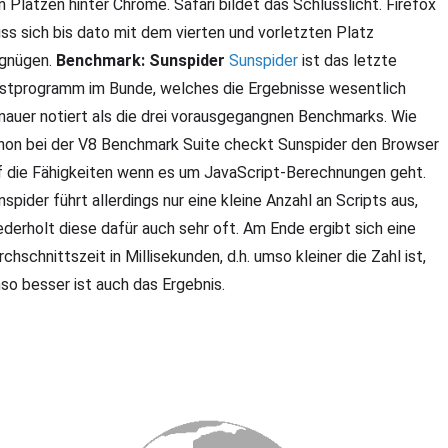
n Plätzen hinter Chrome. Safari bildet das Schlusslicht. Firefox
ss sich bis dato mit dem vierten und vorletzten Platz
gnügen.
Benchmark: Sunspider
Sunspider
ist das letzte
stprogramm im Bunde, welches die Ergebnisse wesentlich
nauer notiert als die drei vorausgegangnen Benchmarks. Wie
hon bei der V8 Benchmark Suite checkt Sunspider den Browser
f die Fähigkeiten wenn es um JavaScript-Berechnungen geht.
nspider führt allerdings nur eine kleine Anzahl an Scripts aus,
ederholt diese dafür auch sehr oft. Am Ende ergibt sich eine
chschnittszeit in Millisekunden, d.h. umso kleiner die Zahl ist,
so besser ist auch das Ergebnis.